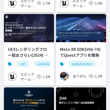
エピック
エピック
1.7M
1.5M
ゲームズ
ゲームズ
ジャパン
ジャパン
UE5レンダリングフロ
Meta XR SDK(V66-74)
ー総おさらい(2024) 基
でQuestアプリを開発
礎編！
ue5
unreal engine
ue-rendering
spatial anchor
unit
[CEDEC+KYUSHU
2024]
エピック
あうぜん
1.2M
1.3M
ゲームズ
ジャパン