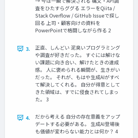
→ 今は一瞬で解決される 構文・API調
査をひたすらググる エラーをQiita /
Stack Overflow / GitHub Issueで探し
回る 上司・顧客向けの資料を
PowerPointで格闘しながら作る 2
正直、しんどい 泥臭いプログラミング
3.
や調査が好きだった。 すぐには解けな
い課題に向き合い、解けたときの達成
感。 人に褒められる瞬間が、生きがい
だった。 それが、もはや生成AIがすべ
て解決してくれる。 自分が得意として
きた領域は、すでに侵食されてしまっ
た。 3
だから考える 自分の存在意義をアップ
4.
デートする必要がある。 生成AI登場後
も価値が変わらない能力とは何か？ 4