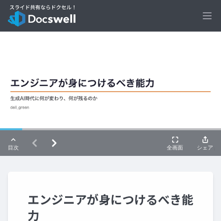
Ope
エンジニアが身につけるべき能
力