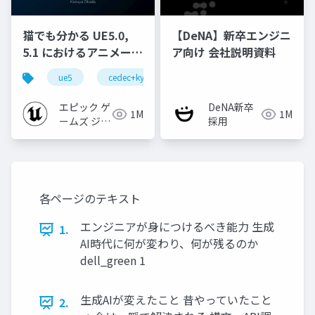
猫でも分かる UE5.0,
【DeNA】新卒エンジニ
5.1 におけるアニメーシ
ア向け 会社説明資料
ョンの新機能について
ue5
cedec+kyushu
ue-animation
ue-opt
【CEDEC+KYUSHU
2022】
エピック ゲ
DeNA新卒
1M
1M
ームズ ジャ
採用
パン
各ページのテキスト
エンジニアが身につけるべき能力 生成
1.
AI時代に何が変わり、何が残るのか
dell_green 1
生成AIが変えたこと 昔やっていたこと
2.