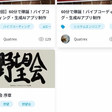
2回】60分で爆誕！バイブコ
60分で爆誕！バイブコーデ
ィング・生成AIアプリ制作
グ・生成AIアプリ制作
テムエンジニア友の会
バイブコーディング
アプリ開発
aiエージェント
aiエージェント
システムエンジニア
Quatrex
129
Quatrex
会 序章
野望
野望会
vibe coding