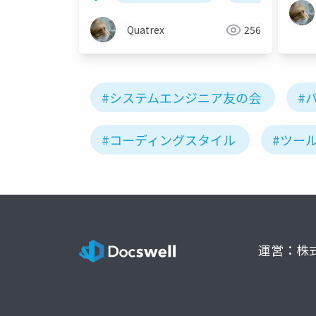
Quatrex
256
#システムエンジニア友の会
#
#コーディングスタイル
#ツー
運営：株