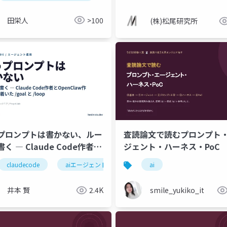
田栄人
>100
(株)松尾研究所
プロンプトは書かない、ルー
査読論文で読むプロンプト
く ― Claude Code作者と
ジェント・ハーネス・PoC
enClaw作者が辿り着いた
claudecode
aiエージェント
生成ai
ai
自動化
ll
l と /loop
井本 賢
2.4K
smile_yukiko_it