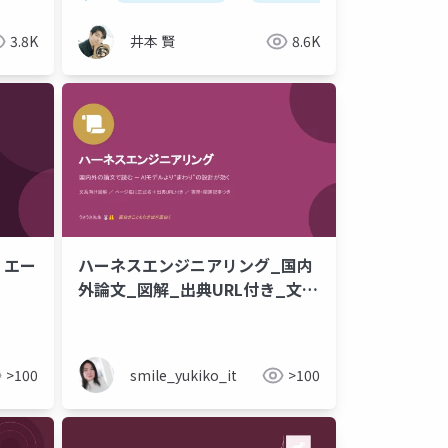
守・残り4種類はPRから外す
3.8K
井本 賢
8.6K
・エー
ハーネスエンジニアリング_国内
外論文_図解_出典URL付き_文系
向け.pptx
m
ハーネスエンジニアリング
contextengineering
>100
smile_yukiko_it
>100