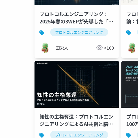
プロトコルエンジニアリング：
プロ
2025年春の3WEPが先導した「知
論：
性を削り出す」対話型ループの真
決定
プロトコルエンジニアリング
プロンプト
髄
田栄人
>100
知性の主権奪還：プロトコルエン
プロ
ジニアリングによるAI共創と脳力
10
拡張
造的
プロトコルエンジニアリング
生成ai