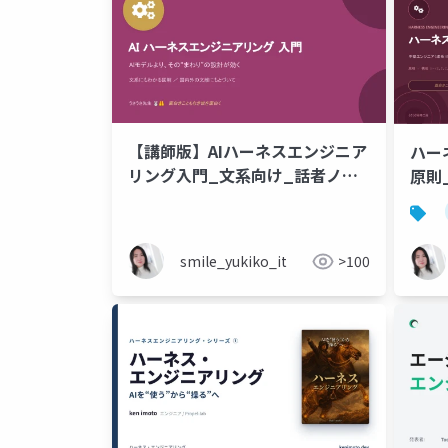
【講師版】AIハーネスエンジニア
ハー
リング入門_文系向け_話者ノー
原則_
ト付き
smile_yukiko_it
>100