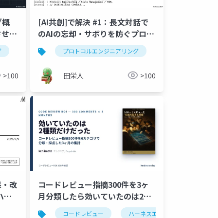
グ概
[AI共創]で解決 #1：長文対話で
させる
のAIの忘却・サボりを防ぐプロト
コル設計
グ
ニアリング
ンテキストエンジニアリング
プロンプトエンジニアリング
ループエンジニアリング
プロトコルエンジニアリング
ハーネスエンジニアリング
コンテキストエンジニアリング
生成ai
ループエ
プロ
>100
田栄人
>100
保・改
コードレビュー指摘300件を3ヶ
ハー
月分類したら効いていたのは2種
類だけだった ─ Bug/Spec死
グ
ハーネスエンジニアリング
コンテキストエンジニアリング
ハーネスエンジニアリング
コードレビュー
ハーネスエンジニアリング