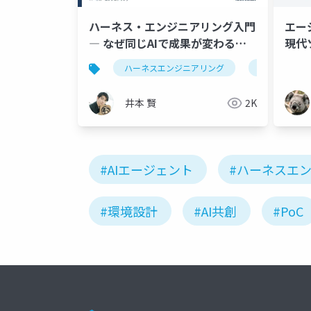
ハーネス・エンジニアリング入門
エー
― なぜ同じAIで成果が変わるの
現代
か
ハーネスエンジニアリング
llmo
井本 賢
2K
#AIエージェント
#ハーネスエ
#環境設計
#AI共創
#PoC