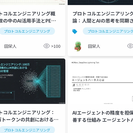
トコルエンジニアリング概
プロトコルエンジニアリン
世の中のAI活用手法とPEの
論：人間とAIの思考を同期
的な境界線
10の設計思想
エンジニアリング
プロトコルエンジニアリング
コンテキストエンジニアリング
プロンプトエンジニアリング
プロトコルエンジニアリン
ハーネスエンジ
コ
田栄人
>100
田栄人
トコルエンジニアリング：
AIエージェントの精度を担
0万トークンの共創における構
善する仕組み エージェント
制約の管理
ネスとは
プロトコルエンジニアリング
プロンプトエンジニアrング
生成ai
コンテキストエンジニアリング
プロンプトエンジニアrン