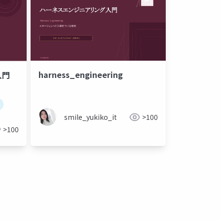
harness_engineering
グ入門
smile_yukiko_it
>100
>100