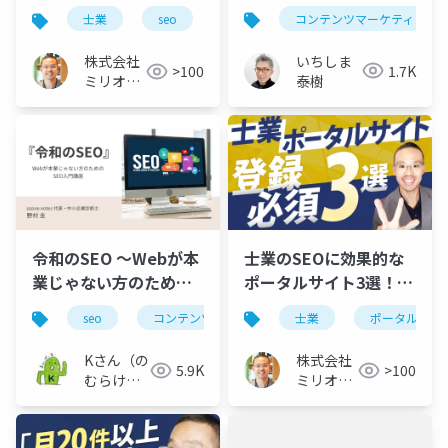
年版）
クセスアップ戦略
コンテンツマーケティング
士業
seo
アクセスアップ対策
いちしま
株式会社
1.7K
>100
泰樹
ミリオン
バリュー
令和のSEO 〜Webが本
士業のSEOに効果的な
業じゃない方のための
ポータルサイト3選！集
SEO入門講座〜
客のコツも解説
seo
コンテンツマーケティング
士業
webマーケティン
ポータルサイ
Kさん（の
株式会社
5.9K
>100
むらけ
ミリオン
い）
バリュー