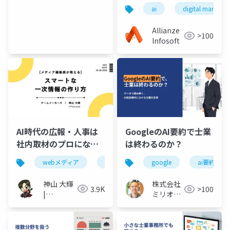
Optimize Content for
ai
digital marketin
It
Allianze
>100
Infosoft
AI時代の広報・人事は
GoogleのAI要約で士業
社内取材のプロになる
は終わるのか？
べき？スマートな“一次
webメディア
広報
人事
google
ai要約
情報”の作り方
神山 大輝
株式会社
3.9K
>100
|
ミリオン
D.Kamiyama
バリュー
@gula_sound