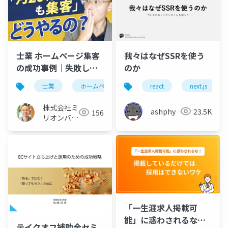
士業 ホームページ集客
我々はなぜSSRを使う
の成功事例｜失敗しな
のか
い制作・運用5つのポイ
士業
ホームページ
集客
react
成功事例
next.js
ント
株式会社ミ
ashphy
23.5K
156
リオンバリ
ュー
「一生涯求人掲載可
能」に惑わされるな！
テイクオフ補助金セミ