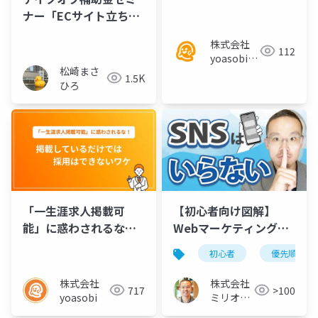
掲載しているだけでは
ナー「ECサイト立ち上
採用はできないワケ
げと運用のための成功
株式会社
戦略」スライド抜粋版
112
yoasobi／
松崎まさ
パートナー
1.5K
ひろ
様
「一生涯求人掲載可
【初心者向け図解】
能」に惑わされるな！
Webマーケティングっ
掲載しているだけでは
て、何からやればい
初心者
優先順位
採用はできないワケ
い？優先順位を解説
株式会社
株式会社
717
>100
yoasobi
ミリオン
バリュー