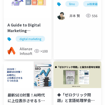
のか ― LLMO(AI検索最
llmo
ai検索最適化
適化)入門
井本 賢
556
A Guide to Digital
Marketing
Strategies- AEO, GEO
digital marketing
seo
aeo
geo
and SEO
Allianze
>100
Infosoft
◆「ゼロクリック問
最新SEO対策！AI時代
題」と言語処理学会総
に上位表示させる５つ