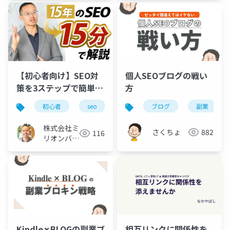
【初心者向け】SEO対
個人SEOブログの戦い
策を3ステップで簡単解
方
説。Webマーケ歴15年
初心者
seo
マーケティング
ブログ
副業
を凝縮
株式会社ミ
さくちょ
882
116
リオンバリ
ュー
Kindle✗BLOGの副業ブ
相互リンクに関係性を