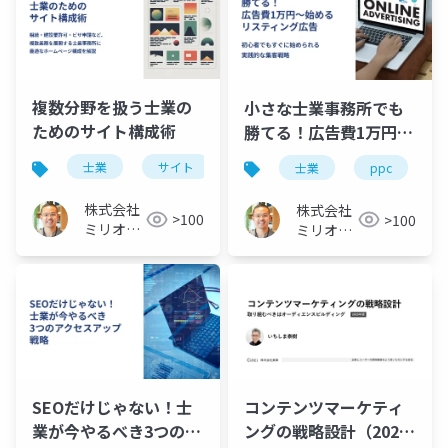
複数分野を扱う士業の
小さな士業事務所でも
ためのサイト構成術
勝てる！広告費1万円か
ら始めるリスティング
士業
サイト
複数
士業
ppc
広告：初心者講座
株式会社
株式会社
>100
>100
ミリオン
ミリオン
バリュー
バリュー
コンテンツマーケティ
SEOだけじゃない！士
ングの戦略設計（2025
業が今やるべき3つのア