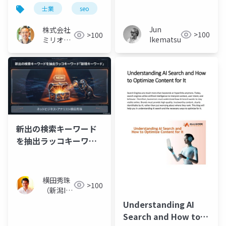
会（NLP2026）提出論
の方法
士業
seo
aio
文の意味を解説
Jun
株式会社
>100
>100
Ikematsu
ミリオン
バリュー
新出の検索キーワード
を抽出ラッコキーワー
ド｢新規キーワード｣
横田秀珠
>100
（新潟IT
コンサル
Understanding AI
タント）
Search and How to