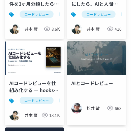
件を3ヶ月分類したら効
にしたら、AIと人間の
いていたのは2種類だけ
分業が見えた
コードレビュー
ハーネスエンジニアリング
コードレビュー
aiコ
cl
だった ─ Bug/Spec死
守・残り4種類はPRか
井本 賢
8.6K
井本 賢
410
ら外す
AIコードレビューを仕
AIとコードレビュー
組み化する ― hooks・
AI・人間の3層モデル
コードレビュー
claudecode
coderabbit
松井 敏
663
井本 賢
13.1K