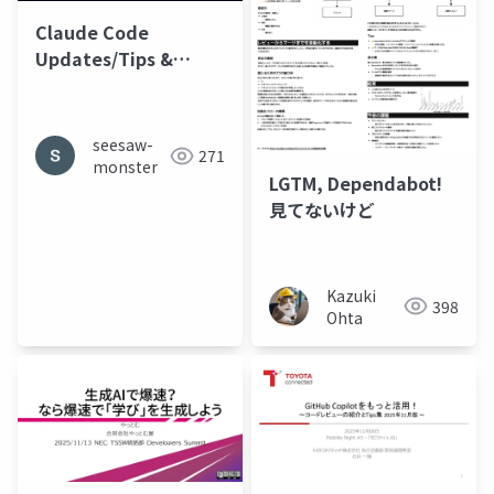
Claude Code
Updates/Tips &
CodeRabbit 15min
seesaw-
271
monster
LGTM, Dependabot!
見てないけど
Kazuki
398
Ohta