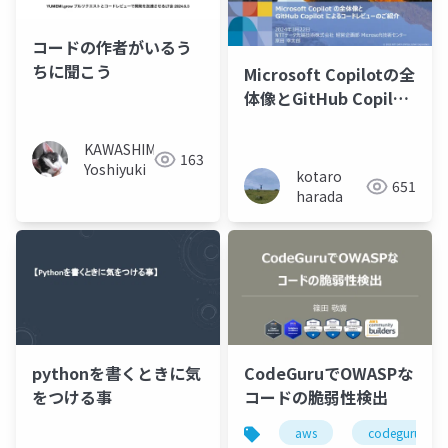
コードの作者がいるう
ちに聞こう
Microsoft Copilotの全
体像とGitHub Copilot
によるコードレビュー
のご紹介
KAWASHIMA
163
Yoshiyuki
kotaro
651
harada
pythonを書くときに気
CodeGuruでOWASPな
をつける事
コードの脆弱性検出
aws
codeguru