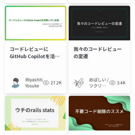
会社 技
術広報チ
ーム
コードレビューに
我々のコードレビュー
GitHub Copilotを活用
の変遷
している話
Miyashita
めばしい /
27.2K
3.4K
Yosuke
ツクリン
ク