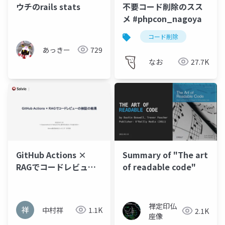
ウチのrails stats
不要コード削除のスス
メ #phpcon_nagoya
コード削除
あっきー
729
なお
27.7K
GitHub Actions ×
Summary of "The art
RAGでコードレビュー
of readable code"
の検証の結果
禅定印仏
中村祥
1.1K
2.1K
座像