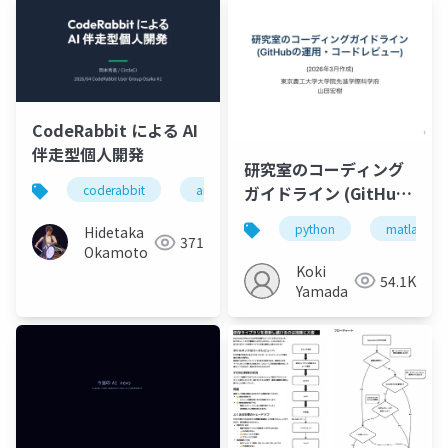
CodeRabbit による AI
伴走型個人開発
研究室のコーディング
ガイドライン (GitHub
coderabbit
aiコーディング
の運用・コードレビュ
python
matlab
Hidetaka
ー)
371
Okamoto
Koki
54.1K
Yamada