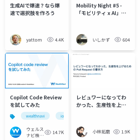
生成AIで爆速？なら爆
Mobility Night #5 -
速で選択肢を作ろう
「モビリティ x AI」
GitHub Copilotをもっ
と活用
yattom
4.4K
いしかず
604
Copilot Code Review
レビュワーになってわ
を試してみた
かった、生産性を上げ
るための Pull Request
wealthnavi
ios
ai
の書き方
ウェルス
小林拓磨
1.9K
14.7K
ナビ株式