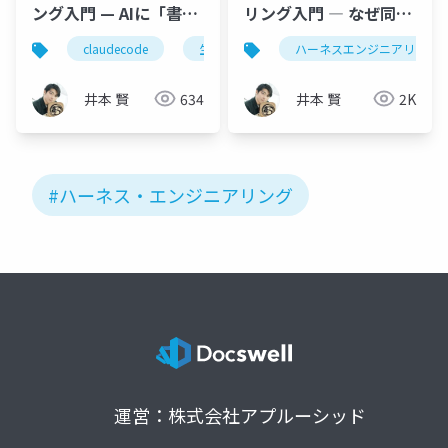
ング入門 — AIに「書か
リング入門 ― なぜ同じ
せる」から「品質を維
AIで成果が変わるのか
claudecode
生成ai
aiエージェント
ハーネスエンジニアリング
conte
持し続ける」へ
井本 賢
634
井本 賢
2K
#ハーネス・エンジニアリング
運営：株式会社アプルーシッド