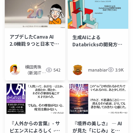
アプデしたCanva AI
生成AIによる
2.0機能９つと日本でい
Databricksの開発方法
ち早く利用する裏技
論を改めて考えてみた
【JEDAI in Osaka】
横田秀珠
manabian
3.9K
542
（新潟ITコ
ンサルタン
ト）
『人外からの言葉』- サ
『境界の美しさ』 ― AI
ピエンスによろしく -
が見た「にじみ」と魂