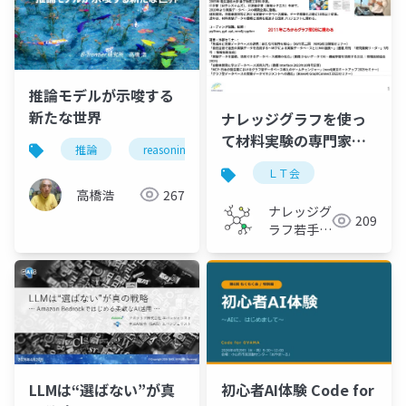
推論モデルが示唆する
新たな世界
ナレッジグラフを使っ
て材料実験の専門家エ
推論
reasoning
推論モデル
reasoning m
ージェントを作ってみ
ＬＴ会
た
高橋浩
267
ナレッジグ
209
ラフ若手の
会
初心者AI体験 Code for
LLMは“選ばない”が真