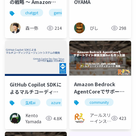
OYAMA
の戦略 〜 Amazon
Bedrockではじめる柔
chatgpt
gemini
claude
bedrock
軟なAI活用 〜
びし
298
森一弥
214
Amazon Bedrock
GitHub Copilot SDKに
AgentCoreでサポート
よるマルチコーディン
サイト検索支援Botを作
グエージェントシステ
community
生成ai
azure
aiエージェント
github
った話
ムの開発
アールスリ
Kento
423
4.8K
ーインステ
Yamada
ィテュート