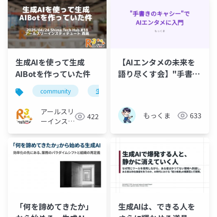
生成AIを使って生成
【AIエンタメの未来を
AIBotを作っていた件
語り尽くす会】"手書き
のキャシー"でAIエンタ
community
生成ai
メに入門する
アールスリ
もっくま
633
422
ーインステ
ィテュート
「何を諦めてきたか」
生成AIは、できる人を