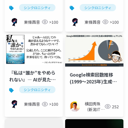
《The Word of Alien
の輪郭 ―
シンクロニシティ
生成ai
シンクロニシティ
チャットgpt
ch
Intelligence》
東條茜音
>100
東條茜音
>100
『私は“誰か”をやめら
Google検索回数推移
れない』― AIが見た人
(1999〜2025年)生成AI
間という奇跡 ―
検索時間シェア3.3%
シンクロニシティ
ai
生成ai
作品
横田秀珠
東條茜音
>100
252
（新潟ITコ
ンサルタン
ト）