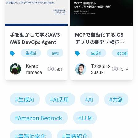
MCPで自動化するiOS
手を動かして学ぶAWS
アプリの開発・検証・
AWS DevOps Agent
分析
生成ai
google analy
生成ai
aws
devops
システム
シ
Takahiro
Kento
2.1K
501
Suzuki
Yamada
#生成AI
#AI活用
#AI
#共創
#Amazon Bedrock
#LLM
#業務効率化
#書籍紹介