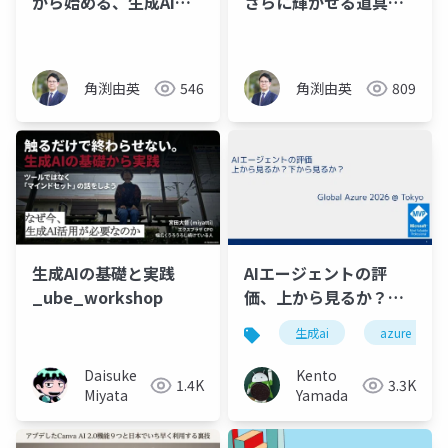
から始める、生成AIの
さらに輝かせる道具だ
話
った
角渕由英
546
角渕由英
809
生成AIの基礎と実践
AIエージェントの評
_ube_workshop
価、上から見るか？下
から見るか？
生成ai
azure
Daisuke
Kento
1.4K
3.3K
Miyata
Yamada