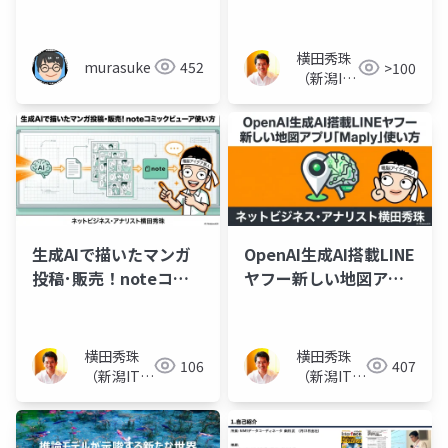
スライド138枚
横田秀珠
murasuke
452
>100
（新潟IT
コンサル
タント）
生成AIで描いたマンガ
OpenAI生成AI搭載LINE
投稿･販売！noteコミ
ヤフー新しい地図アプ
ックビューア使い方
リ｢Maply｣使い方
横田秀珠
横田秀珠
106
407
（新潟ITコ
（新潟ITコ
ンサルタン
ンサルタン
ト）
ト）