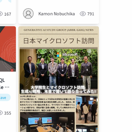
試せる Langfuse導入
Kamon Nobuchika
791
167
QL
 AI
新機能
wave
生成ai
mysql ai
355