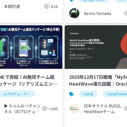
本間利通
616
Kento Yamada
LINEで完結！AI無双チーム結
2025年12月17日開催「MyS
ッケージ（リアリズムエンタ
HeatWave進化図鑑：Oracle
メント®︎）
World 2025で発表された
i
aiプロデューサー
ai agent
mysql
mysql heat
とAI対応強化の要点」
▶︎ ちゃんみつチャン
日本オラクル MySQL
>100
ネル（AIプロデュー
HeatWaveチーム
サー）