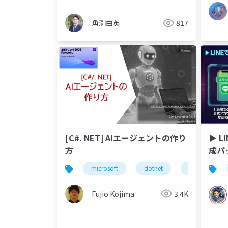
角渕由英
817
[C#. NET] AIエージェントの作り
▶︎ 
方
成パ
テイ
microsoft
dotnet
.net
a
Fujio Kojima
3.4K