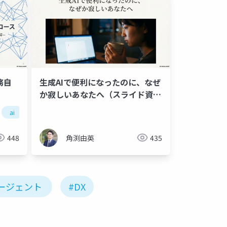
務自
生成AIで便利になったのに、なぜ
か寂しいあなたへ（スライド資
料）
ai
ビジネス
448
角渕由英
435
エージェント
#DX