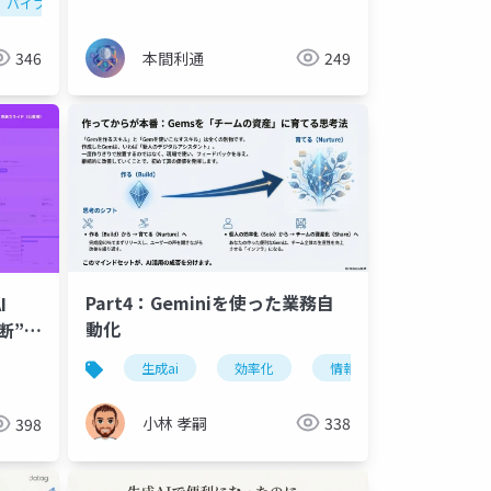
バイブコーディング
生成ai
amazon polly
vibe coding
音声生成
chatgpt
英語発信
claude code
346
本間利通
249
Part4：Geminiを使った業務自
I
動化
断”を
生成ai
効率化
情報整理
ビジネス
小林 孝嗣
338
398