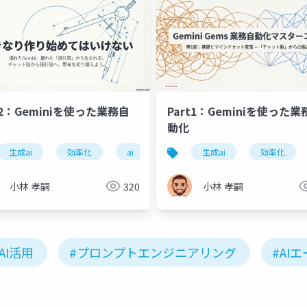
t2：Geminiを使った業務自
Part1：Geminiを使った業
動化
情報整理
生成ai
効率化
ai
ビジネス
生成ai
効率化
小林 孝嗣
320
小林 孝嗣
AI活用
#プロンプトエンジニアリング
#AI