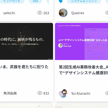
インバウンド
aws
サッカー
システムエンジニア
カマタマーレ讃岐
uekichi
263
Quatrex
いま、武器を君たちに配りた
第2回生成AI業務改善大会_A
で“デザインシステム健康診
作った話
角渕由英
832
Yui Atarashi