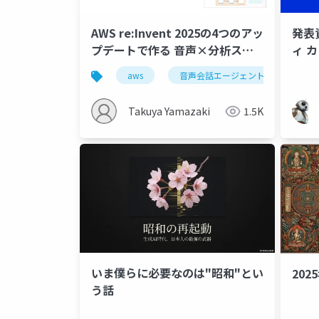
AWS re:Invent 2025の4つのアッ
発表資
プデートで作る 音声×分析スケ
ィ 
ジューリングエージェント
aws
音声会話エージェント
lamb
Takuya Yamazaki
1.5K
いま僕らに必要なのは"昭和"とい
20
う話