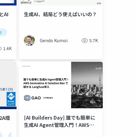
とAI
生成AI、結局どう使えばいいの？
ス
roblox studio
luau
メタバース
初心者向け
Gendo Kumoi
5.7K
1.4K
[AI Builders Day] 誰でも簡単に
A2A環
生成AI Agent管理入門！AWS
Generative AI Solution Box で
生成ai