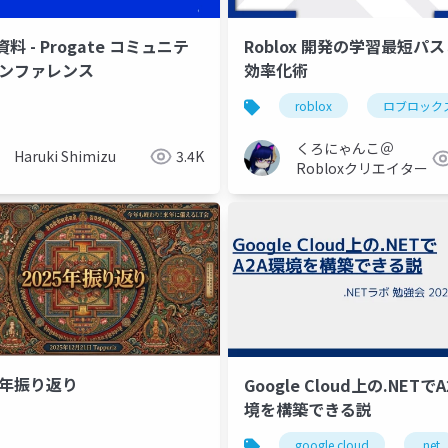
料 - Progate コミュニテ
Roblox 開発の学習最短パス
カンファレンス
効率化術
da durable functions
netapp ontap
roblox
生成ai
ロブロック
くろにゃんこ＠
Haruki Shimizu
3.4K
Robloxクリエイター
25年振り返り
Google Cloud上の.NETで
境を構築できる説
google cloud
.net