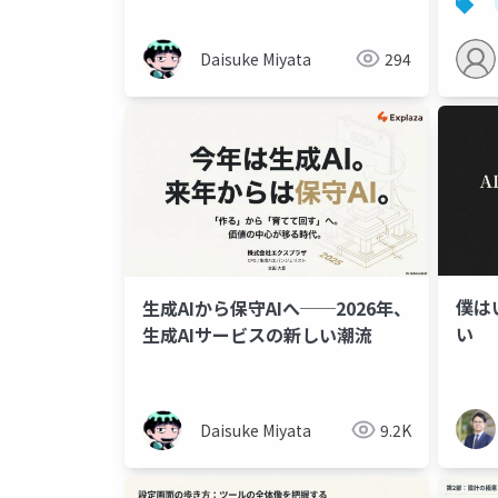
Daisuke Miyata
294
僕は
生成AIから保守AIへ──2026年、
い
生成AIサービスの新しい潮流
Daisuke Miyata
9.2K