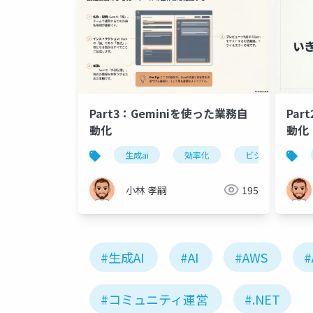
Part3：Geminiを使った業務自
Par
動化
動化
生成ai
効率化
ビジネス
小林 孝嗣
195
#生成AI
#AI
#AWS
#
#コミュニティ運営
#.NET