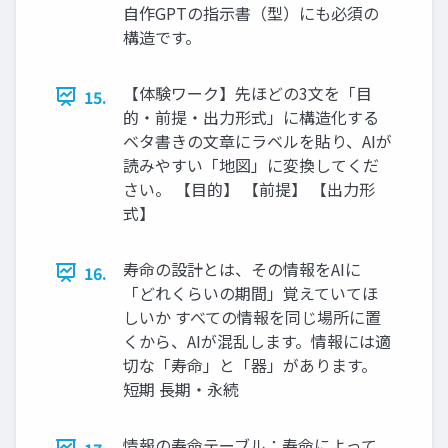
自作GPTの指示書（型）にも必須の
構造です。
【体験ワーク】先ほどの3文を「目
15.
的・前提・出力形式」に構造化する
ベタ書きの文章にラベルを貼り、AIが
読みやすい「地図」に変換してくだ
さい。 【目的】 【前提】 【出力形
式】
寿命の設計とは、その情報をAIに
16.
「どれくらいの期間」覚えていてほ
しいか すべての情報を同じ場所に置
くから、AIが混乱します。情報には適
切な「寿命」と「器」があります。
短期 長期・永続
情報の寿命テーブル：寿命によって