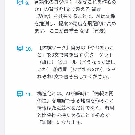
言語化のコツ③：「なぜこれを作るの
9.
か」の背景を1文で添える 背景
（Why）を共有することで、AIは文脈
を推測し、提案の精度を飛躍的に高め
ます。 ここが最重要 なぜ（背景）
【体験ワーク】自分の「やりたいこ
10.
と」を3文で書き出す ①ターゲット
（誰に） ②ゴール（どうなってほし
いか） ③背景（なぜ作るのか） をそ
れぞれ1文で書き出してください。
構造化とは、AIが瞬時に「情報の関
11.
係性」を理解できる地図を作ること
情報はただ並べるだけでなく、階層
と関係性を持たせることで初めて
「知識」になります。