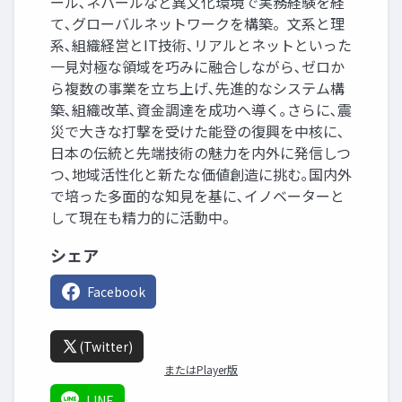
ール､ネパールなど異文化環境で実務経験を経
て､グローバルネットワークを構築。文系と理
系､組織経営とIT技術､リアルとネットといった
一見対極な領域を巧みに融合しながら､ゼロか
ら複数の事業を立ち上げ､先進的なシステム構
築､組織改革､資金調達を成功へ導く｡さらに､震
災で大きな打撃を受けた能登の復興を中核に､
日本の伝統と先端技術の魅力を内外に発信しつ
つ､地域活性化と新たな価値創造に挑む｡国内外
で培った多面的な知見を基に､イノベーターと
して現在も精力的に活動中。
シェア
Facebook
(Twitter)
またはPlayer版
LINE