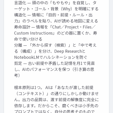
言語化 — 頭の中の「もやもや」を自覚し、タ
ーゲット・ゴール・背景（Why）を明確にする
構造化 — 情報に「目的・前提・ルール・出
力」のラベルを貼り、AIが読める地図に変える
寿命設計 — 情報を「Chat／Project・Files／
Custom Instructions」のどの器に置くか、寿
命で使い分ける
分離 — 「外から探す（検索）」と「中で考え
る（構成）」を分け、Deep Researchと
NotebookLMでハルシネーションを防ぐ
剪定 — 古い前提や矛盾した記憶を月1で見直
し、AIのパフォーマンスを保つ（引き算の思
考）
根本原則は1つ。 AIは「あなたが渡した前提
（コンテキスト）」の通りにしかしか動けませ
ん。出力の品質は、渡す前提の解像度に完全に
依存します。だからこそ、磨くべきは小手先の
プロンプトではなく、自分の思考そのもので