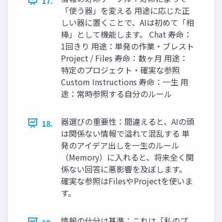
17.
「使う器」を変える 用途に応じた正
しい器に置くことで、AIは初めて「相
棒」として機能します。 Chat 寿命：
1回きり 用途：単発の作業・ブレスト
Project / Files 寿命：数ヶ月 用途：
特定のプロジェクト・確実な参照
Custom Instructions 寿命：一生 用
途：常時参照する自分のルール
器選びの重要性：間違えると、AIの頭
18.
は関係ない情報で溢れて混乱する 単
発のアイデア出しを一生のルール
（Memory）に入れると、将来全く関
係ない回答に悪影響を及ぼします。
確実な参照はFilesやProjectを使いま
す。
情報の仕分け基準：これは「私のプ