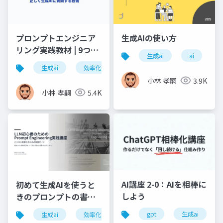
プロンプトエンジニア
生成AIの使い方
リング実践教材 | 9つの
生成ai
ai
構文で業務効率10倍ア
生成ai
効率化
情報整理
文脈
プ
ップ
小林 孝嗣
3.9K
小林 孝嗣
5.4K
AI講座 2-0：AIを相棒に
初めて生成AIを使うと
しよう
きのプロンプトの書き
方
gpt
生成ai
生成ai
効率化
情報整理