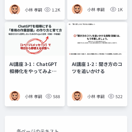
小林 孝嗣
1K
小林 孝嗣
1.2K
AI講座 3-1：ChatGPT
AI講座 1-2：聞き方のコ
相棒化をやってみよ
ツを追いかける
う、運用の規律と活用
計画
小林 孝嗣
588
小林 孝嗣
522
各ページのテキスト