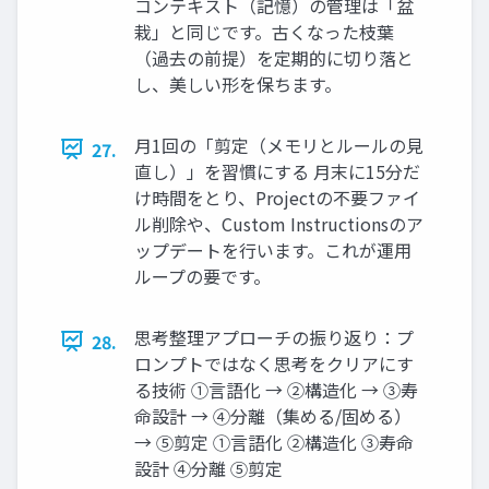
コンテキスト（記憶）の管理は「盆
栽」と同じです。古くなった枝葉
（過去の前提）を定期的に切り落と
し、美しい形を保ちます。
月1回の「剪定（メモリとルールの見
27.
直し）」を習慣にする 月末に15分だ
け時間をとり、Projectの不要ファイ
ル削除や、Custom Instructionsのア
ップデートを行います。これが運用
ループの要です。
思考整理アプローチの振り返り：プ
28.
ロンプトではなく思考をクリアにす
る技術 ①言語化 → ②構造化 → ③寿
命設計 → ④分離（集める/固める）
→ ⑤剪定 ①言語化 ②構造化 ③寿命
設計 ④分離 ⑤剪定