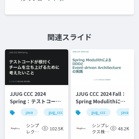
関連スライド
JJUG CCC 2024
JJUG CCC 2024 Fall：
Spring：テストコード
Spring Modulithによ
が根付くチームを立ち
るDDDとEvent-driven
java
jjug_ccc
jjug_ccc
java
上げるために考えたい
Architectureの実践
こと
シンプ
シンプレ
102.5K
48.2K
レクス
クス株式
株式会
会社