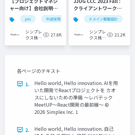
【プロジェクトマネジ
JJUG CCC 2023 Fall :
ャー向け】会社説明資
クライアントワークで
料
ドメイン駆動設計を活
pm
中途採用
キャリア採用
ドメイン駆動設計
pm採用
用してみてた
シンプレ
シンプレ
27.8K
21.2K
クス株式
クス株式
会社
会社
各ページのテキスト
Hello world, Hello innovation. AIを用
1.
いた開発でReactプロジェクトを カオ
スにしないための準備 ～レバテック
MeetUP～React開発の最前線～ ©️
2026 Simplex Inc. 1
Hello world, Hello innovation. 自己
2.