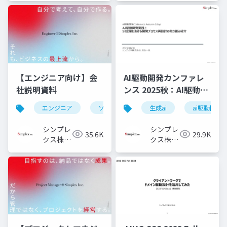
社
【エンジニア向け】会
AI駆動開発カンファレ
社説明資料
ンス 2025秋：AI駆動開
発実践！ SI企業におけ
エンジニア
ソフトウェアエンジニア
生成ai
フロントエ
ai駆動開発
る開発プロセス再設計
の取り組み紹介
シンプレ
シンプレ
35.6K
29.9K
クス株式
クス株式
会社
会社