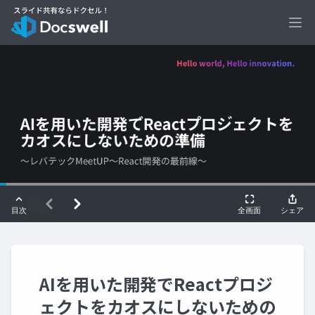
Ope
AIを用いた開発でReactプロジ
ェクトをカオスにしないための