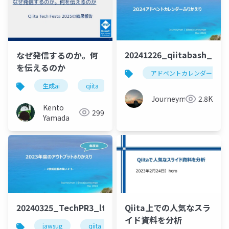
20241226_qiitabash_lt_
なぜ発信するのか。何
を伝えるのか
アドベントカレンダー
生成ai
qiita
microsoftedge
c
ブ
Journeyman
2.8K
Kento
299
Yamada
20240325_TechPR3_lt_beajouneyman
Qiita上での人気なスラ
イド資料を分析
jawsug
qiita
登壇
アウトプット