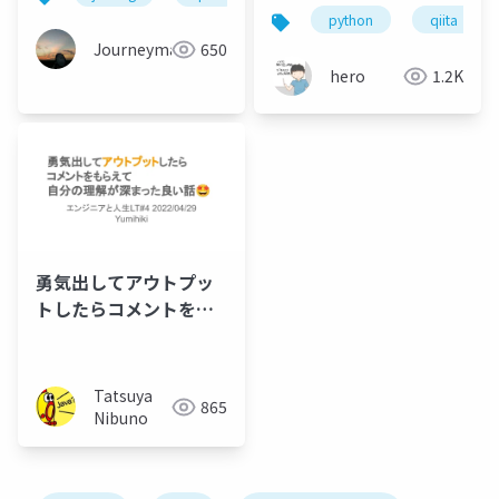
python
qiita
Journeyman
650
hero
1.2K
勇気出してアウトプッ
トしたらコメントをも
らえて自分の理解が深
まった良い話🤩
Tatsuya
865
Nibuno