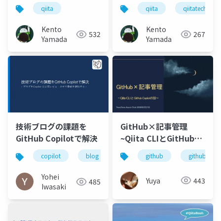
だことや気づいたこと
qiita
qiita
qiitatechfesta
を共有しよう
Kento
Kento
532
267
Yamada
Yamada
GitHub×記事管理
技術ブログの課題を
~Qiita CLIとGitHub
GitHub Copilotで解決
Copilotの話~
github
github copi
copilot
blog
github
Yohei
Yuya
443
485
Iwasaki