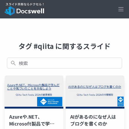
Ope
タグ #qiita に関するスライド
検索
Azureや.NET、
AIがあるのになぜ人は
Microsoft製品で学ん
ブログを書くのか