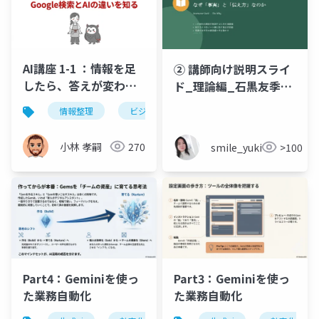
AI講座 1-1 ：情報を足
② 講師向け説明スライ
したら、答えが変わっ
ド_理論編_石黒友季子
た！〜Google検索とAI
_20260524
情報整理
ビジネス
gpt
効率化
l
の違い〜
小林 孝嗣
270
smile_yukiko_it
>100
Part4：Geminiを使っ
Part3：Geminiを使っ
た業務自動化
た業務自動化