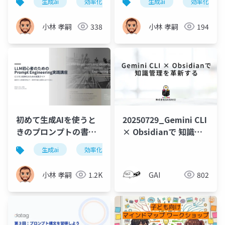
生成ai
効率化
情報整理
生成ai
ビジネス
効率化
小林 孝嗣
338
小林 孝嗣
194
初めて生成AIを使うと
20250729_Gemini CLI
きのプロンプトの書き
× Obsidianで 知識管
方
理を革新する
生成ai
効率化
情報整理
小林 孝嗣
1.2K
GAI
802