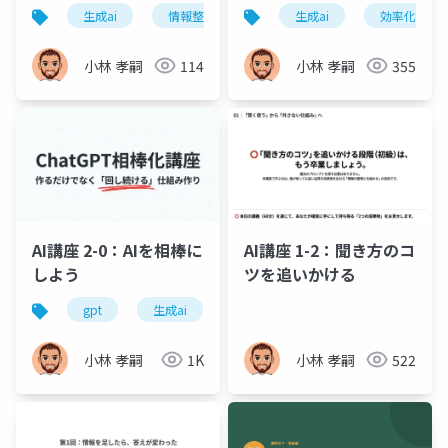
作業を効率化しよう
生成ai
情報整理
効率化
生成ai
ビジネス
効率化
小林 孝嗣
114
小林 孝嗣
355
AI講座 2-0：AIを相棒に
AI講座 1-2：聞き方のコ
しよう
ツを追いかける
gpt
生成ai
効率化
情報整理
ビジ
小林 孝嗣
1K
小林 孝嗣
522