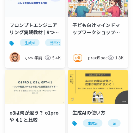
プロンプトエンジニア
子ども向けマインドマ
リング実践教材 | 9つの
ップワークショップ
構文で業務効率10倍ア
@praxiSpace
生成ai
効率化
情報整理
文脈
プ
ップ
小林 孝嗣
5.4K
praxiSpace
1.8K
o3は何が違う？ o1pro
生成AIの使い方
や 4.1 と比較
生成ai
ai