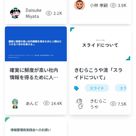
小林 孝嗣
3.9K
Daisuke
2.1K
Miyata
確実に鮮度が高い社内
きむらこうや流「スラ
情報を得るために人間
イドについて」
はどうするべきかを考
スライド
スライド
える
きむらこ
あんど
14.4K
7.5K
うや