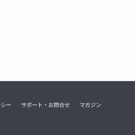
リング
エンジニアリング
業務行為rつか
業務効率化
リシー
サポート・お問合せ
マガジン