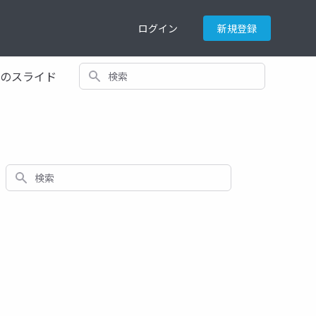
ログイン
新規登録
検索
てのスライド
検索