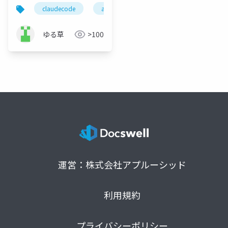
失・暴走・無断課金を
claudecode
ai
生成ai
データ消失
防ぐ実例5選と設定
ゆる草
>100
運営：株式会社アプルーシッド
利用規約
プライバシーポリシー