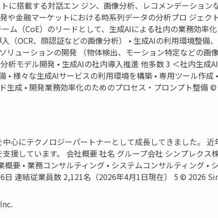
トに搭載する対話エン ジン、画像分析、レコメンデーションな
開発や金融マーケットにおける時系列データの分析プロ ジェクト
ーム（CoE）のリードとして、生成AIによる社内の業務効率化に
導入（OCR、顔認証などの画像分析） • 生成AIの利用環境整備、P
検知ソリューションの開発 （物体検出、モーション特定などの画像分
デル開発 • 生成AIの社内導入推進 他多数 3 ＜社内生成AI活
備 • 様々な生成AIサービスの利用環境を構築 • 専用ツール作成
生成 • 開発業務効率化のためのプロセス・プロンプト整備 © 2026 S
を中心にテクノロジーパートナーとして成長してきました。 
支援しています。 会社概要 社名 グループ会社 シンプレクス
要 • 業務コンサルティング • システムコンサルティング • シス
連結従業員数 2,121名（2026年4月1日現在） 5 © 2026 Simpl
nc.