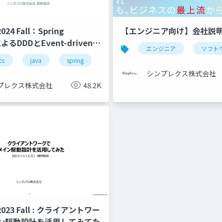
024 Fall：Spring
【エンジニア向け】会社説
によるDDDとEvent-driven
エンジニア
ソフト
tureの実践
cc
java
spring
spring-boot
spring-modulith
シンプレクス株式会社
プレクス株式会社
48.2K
 2023 Fall : クライアントワー
ン駆動設計を活用してみてた