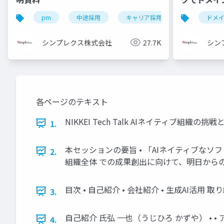
pm
中途採用
キャリア採用
pm採用
ドメ
シンプレクス株式会社
27.7K
シン
各ページのテキスト
NIKKEI Tech Talk AIネイティブ組織の挑戦と
1.
本セッションの要旨 • 「AIネイティブなソ
2.
組織全体 での成果創出に向けて、明日からのAI活用
目次 • 自己紹介 • 会社紹介 • 生成AI活用 取り組
3.
自己紹介 氏弘 一也（うじひろ かずや） •
4.