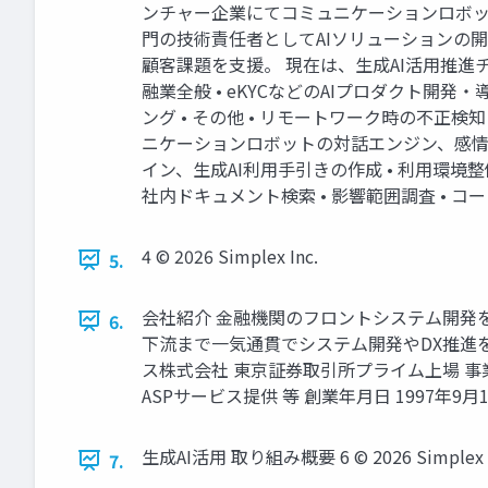
ンチャー企業にてコミュニケーションロボッ
門の技術責任者としてAIソリューションの
顧客課題を支援。 現在は、生成AI活用推進チ
融業全般 • eKYCなどのAIプロダクト開発・
ング • その他 • リモートワーク時の不正
ニケーションロボットの対話エンジン、感情分析モ
イン、生成AI利用手引きの作成 • 利用環境整
社内ドキュメント検索 • 影響範囲調査 • コード
4 © 2026 Simplex Inc.
5.
会社紹介 金融機関のフロントシステム開発
6.
下流まで一気通貫でシステム開発やDX推進を
ス株式会社 東京証券取引所プライム上場 事業概
ASPサービス提供 等 創業年月日 1997年9月16日 
生成AI活用 取り組み概要 6 © 2026 Simplex I
7.