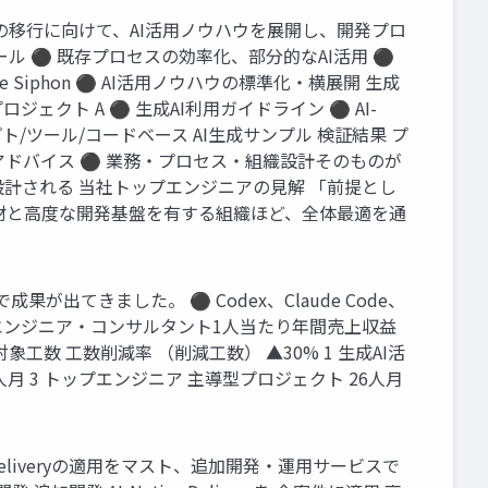
iveへの移行に向けて、AI活用ノウハウを展開し、開発プロ
ツール ⚫ 既存プロセスの効率化、部分的なAI活用 ⚫
ive Siphon ⚫ AI活用ノウハウの標準化・横展開 生成
ロジェクト A ⚫ 生成AI利用ガイドライン ⚫ AI-
ロンプト/ツール/コードベース AI生成サンプル 検証結果 プ
/アドバイス ⚫ 業務・プロセス・組織設計そのものが
に設計される 当社トップエンジニアの見解 「前提とし
人材と高度な開発基盤を有する組織ほど、全体最適を通
で成果が出てきました。 ⚫ Codex、Claude Code、
AI ⚫ エンジニア・コンサルタント1人当たり年間売上収益
I適用 対象工数 工数削減率 （削減工数） ▲30% 1 生成AI活
人月 3 トップエンジニア 主導型プロジェクト 26人月
e Deliveryの適用をマスト、追加開発・運用サービスで