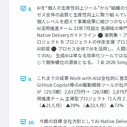
AIを“個人の生産性向上ツール”から“組織のデリ
8.
セス全体の品質と生産性向上に取り組 んでいます
個人レベルを超えて事業成果に結びつかない 「ツールとし
AI活用推進チーム 23年7月設立 各領域の専門
Native Deliveryガイドライン ⚫ 事例
ロジェクト B プロジェクトの伴走支援 プロ
AI前提 ⚫ プロセス全体でAIを活用し、
てのAI」 生成AIは単なる効率化ツール
じて競争優位の源泉となる。 7 © 2026 Simple
これまでの成果 Work with AIは全社的に普
9.
GitHub Copilot等のAI駆動開発ツー
が（25/3期）2,632万円→（26/3期）2,879
用推進チーム 主導型プロジェクト 71人月 2
（▲21人月） ▲39% （▲22人月） ▲73% （▲19
今期の目標 全社方針としてAI-Native De
10.