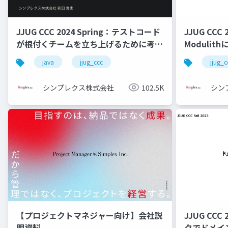
JJUG CCC 2024 Spring：テストコード
JJUG CCC 2
が根付くチームを立ち上げるために考え
Modulith
たいこと
Architec
java
jjug_ccc
jjug_c
シンプレクス株式会社
102.5K
シン
【プロジェクトマネジャー向け】会社説
JJUG CCC
明資料
クでドメイ