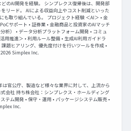
どのAI開発を経験。 シンプレクス復帰後は、開発部
をリード。 AIによる収益向上やコスト削減といった
も取り組んでいる。 プロジェクト経験 ＜AI＞ • 金
oCサポート • 証券業 • 金融商品と投資家のAIマッチ
析） • データ分析プラットフォーム開発 • コミュ
用推進＞ • 利用ルール整備 • 生成AI利用ガイドラ
 • 課題ヒアリング、優先度付けを行いツールを作成 •
implex Inc.
近年は官公庁、製造など様々な業界に対して、上流から
株式会社 持ち株会社：シンプレクス・ホールディング
テム開発 • 保守・運用 • パッケージシステム販売 •
ex Inc.