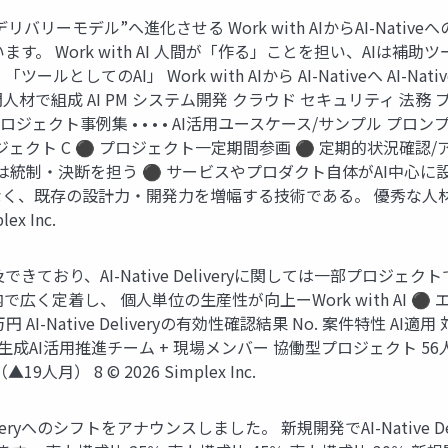
バリーモデル”へ進化させる Work with AIからAI-Nat
。 Work with AI 人間が「作る」ことを担い、AIは補助
てのAI」 Work with AIから AI-Nativeへ AI-Nat
人材で組成 AI PM システム開発 クラウド セキュリティ 法務 プ
集・プロジェクト事例集 • • • • AI活用ユースケース/サンプル プ
ジェクト C ⚫ プロジェクト一定期間参画 ⚫ 定期的状況確認
人間は統制・決断を担う ⚫ サービスやプロダクト自体がAI中心
ではなく、既存の設計力・開発力を増幅する技術である。 優秀な
x Inc.
及できており、AI-Native Deliveryに関しては一部プロジェクト
ルが社内で広く定着し、 個人単位の生産性が向上ーWork with 
万円 AI-Native Deliveryの有効性確認結果 No. 案件特性 A
 生成AI活用推進チーム + 現場メンバー 協働型プロジェクト 56
人月） 8 © 2026 Simplex Inc.
liveryへのシフトをアナウンスしました。 新規開発でAI-Nativ