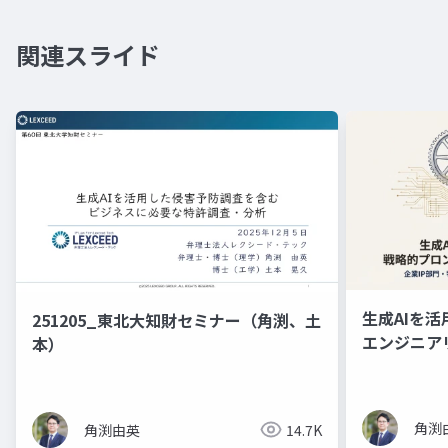
関連スライド
生成AIを
251205_東北大知財セミナー（角渕、土
エンジニア
本）
ド資料）
角渕
角渕由英
14.7K