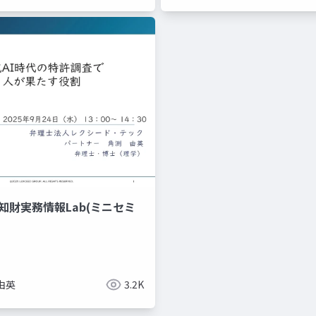
4_知財実務情報Lab(ミニセミ
由英
3.2K