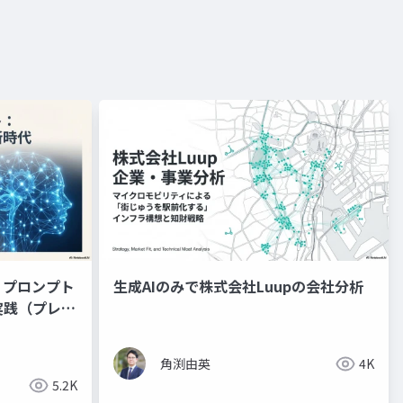
：プロンプト
生成AIのみで株式会社Luupの会社分析
実践（プレゼ
角渕由英
4K
5.2K