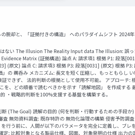
の脱却と、「証拠付きの構造」 へのパラダイムシフト 2024年1
lusion The Reality Input data The Illusion: 誤っ
I活用 Evidence Matrix (証拠構造) 論点 A: 請求項1 根拠 P1: 段落[0
023] (原文) 論点 C: 請求項3 根拠 P3: 段落[0031] (原文) 根拠 P
と「評価」の 鵜呑み メカニズム: 長文を短く圧縮し、もっともらし
証できず、 法的判断の根拠として使用不可能。 アプローチ: 
 こを、どの順番で読むべきかを示す「読解地図」 を作成する 最
的 ・戦略的判断を100%支援する基盤を構築する。
(The Goal) 読解の目的 (何を判断・行動するための手段か
審査 無効資料調査: 既存特許の 無効化論理の構築 侵害予防調査 
）を行う前に、人間が以下のパラメータを完全に定義し、ブレを
確定: 比較対象となる製品仕様、図面、対象発明の仕様 出力の