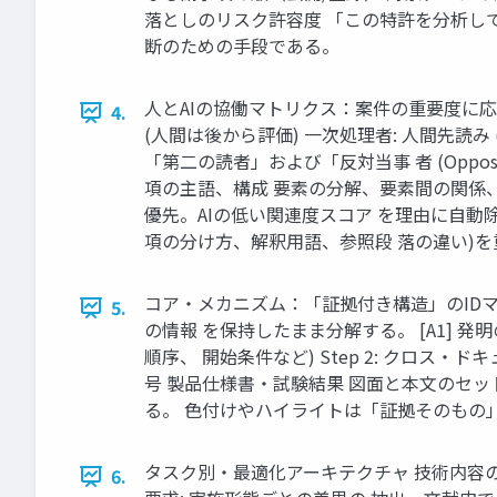
落としのリスク許容度 「この特許を分析し
断のための手段である。
人とAIの協働マトリクス：案件の重要度に応じ
4.
(人間は後から評価) 一次処理者: 人間先読み
「第二の読者」および「反対当事 者 (Oppos
項の主語、構成 要素の分解、要素間の関係、
優先。AIの低い関連度スコア を理由に自動
項の分け方、解釈用語、参照段 落の違い)
コア・メカニズム：「証拠付き構造」のIDマ
5.
の情報 を保持したまま分解する。 [A1] 発明の
順序、 開始条件など) Step 2: クロス・
号 製品仕様書・試験結果 図面と本文のセ
る。 色付けやハイライトは「証拠そのもの
タスク別・最適化アーキテクチャ 技術内容の理
6.