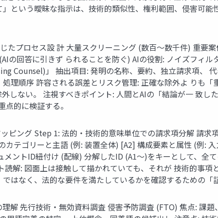
て」という曖昧な指示は、技術的類似性、権利範囲、侵害可能
たプロセス設 計 大量スクリーニング (数百〜数千件) 重要案件 
 (AIの回答に引きず られることを防ぐ) AIの役割: ノイズフィ
ing Counsel)」 抽出項目: 発明の名称、要約、独立請求項
処理順序 許容される誤差とリスク管理: 正確な除外よ りも「重
除外しない。 注視すべきポイント: 人間とAIの「結論が一 致
を重点的に検証する。
ッピング Step 1: 法的・技術的意味単位での請求項分解 
カテゴリーと主語 (例: 装置全体) [A2] 構成要素と属性 (例: 入
ドキュメントID紐付け (配線) 分解したID (A1〜)をキーとし
ット読解: 図面上は接触して描かれていても、それが 技術的事
」ではなく、法的な要件を満たしているかを確認するための「証
解 先行技術・無効資料調査 侵害予防調査 (FTO) 焦点: 課