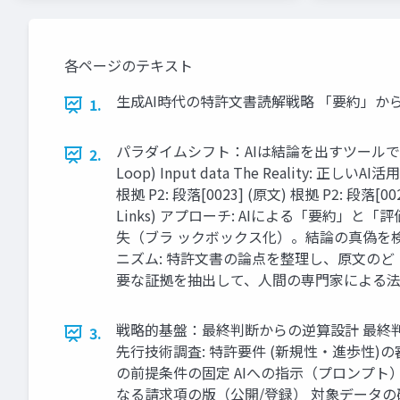
各ページのテキスト
生成AI時代の特許文書読解戦略 「要約」から
1.
パラダイムシフト：AIは結論を出すツールではない The Il
2.
Loop) Input data The Reality: 正しいA
根拠 P2: 段落[0023] (原文) 根拠 P2: 段落[0
Links) アプローチ: AIによる「要約」
失（ブラ ックボックス化）。結論の真偽を検
ニズム: 特許文書の論点を整理し、原文のど
要な証拠を抽出して、人間の専門家による法
戦略的基盤：最終判断からの逆算設計 最終判断 
3.
先行技術調査: 特許要件 (新規性・進歩性)の
の前提条件の固定 AIへの指示（プロンプト
なる請求項の版（公開/登録） 対象データの