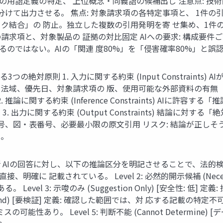
での用語定義の特定、 上位概念・同義語の候補出し 注意点: 技
 分けて出力させる。 焦点: 対象請求項の各特定事項と、 1件の引
ザイク結合」の 防止。独立した複数の引用発明を寄 せ集め、1
の請求項と、対象製品の 証拠の対比固定 AIへの要求: 構成要
るのではない。AIの「関連 度80%」を「侵害確率80%」と誤
の絶対原則 1. 入力に関する約束 (Input Constraint
号、法域、優先日、対象請求項の 版、使用可能な外部資料の有無
論に関する約束 (Inference Constraints) AIに
に関する約束 (Output Constraints) 結論に対する「絶対
番号、図・表番号、必要最小限の原文引用 リスク: 結論が正し
険。
Iの回答に対し、以下の推論区分を明記させることで、法的検証の優
: 原文に直接、明確に 記載されている。 Level 2: 必然的開示候補 (Neces
evel 3: 示唆のみ (Suggestion Only) [安全性: 低
t Found) [要検証] 定義: 確認した範囲では、対 応する記載の
能性あり。 Level 5: 判断不能 (Cannot Determine