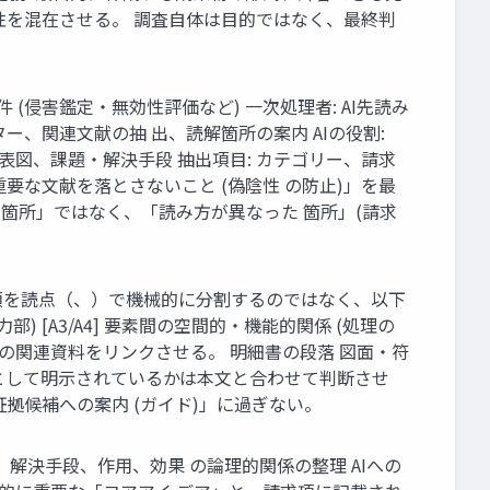
性を混在させる。 調査自体は目的ではなく、最終判
(侵害鑑定・無効性評価など) 一次処理者: AI先読み
ルター、関連文献の抽 出、読解箇所の案内 AIの役割:
、 代表図、課題・解決手段 抽出項目: カテゴリー、請求
要な文献を落とさないこと (偽陰性 の防止)」を最
した箇所」ではなく、「読み方が異なった 箇所」(請求
請求項を読点（、）で機械的に分割するのではなく、以下
力部) [A3/A4] 要素間の空間的・機能的関係 (処理の
て、全ての関連資料をリンクさせる。 明細書の段落 図面・符
項として明示されているかは本文と合わせて判断させ
拠候補への案内 (ガイド)」に過ぎない。
題、解決手段、作用、効果 の論理的関係の整理 AIへの