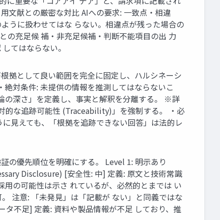
術的に重要な「コアアイ デア」と、請求項に記載され
用文献との厳密な対比 AIへの要求: 一致点・相違
件のように扱わせてはな らない。相違点が残った場合の
件ごとの充足候 補・非充足候補・判断不能項目の出 力
認 してはならない。
s) AIが根拠として良い範囲を完全に固定し、ハルシネーシ
 ・絶対条件: 未提供の情報を推測してはならないこ
許容する「推論の深さ」を定義し、事実と解釈を分離する。 ※詳
的な追跡可能性 (Traceability)」を強制する。 ・必
そうに見えても、「根拠を追跡できない回答」は法的レ
先順位を明確にする。 Level 1: 明示あり
sary Disclosure) [安全性: 中] 定義: 原文と技術常識
] 定義: 採用の可能性は示さ れているが、必然的とまでは い
特定不可。 注意: 「未発見」は「記載が ない」と同義ではな
) [データ不足] 定義: 資料や製品情報が不足 しており、推