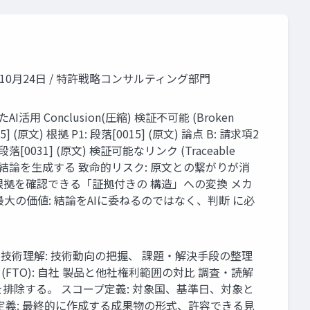
0月24日 / 特許戦略コンサルティング部門
たAI活用 Conclusion(圧縮) 検証不可能 (Broken
015] (原文) 根拠 P1: 段落[0015] (原文) 論点 B: 請求項2
3: 段落[0031] (原文) 検証可能なリンク (Traceable
 い結論を生成する 致命的リスク: 原文との繋がりが消
根拠を確認できる「証拠付きの 構造」への変換 メカ
大の価値: 結論をAIに委ねるのではなく、判断 に必
) 技術理解: 技術動向の把握、 課題・解決手段の整理
(FTO): 自社 製品と他社権利範囲の対比 調査・読解
排除する。 スコープ定義: 対象国、基準日、対象と
定義: 最終的に作成する成果物の形式、許容できる見