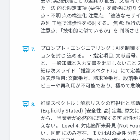
要求: 実施形態ごとの差異の 抽出、文献内
た「法 的な限定事項 (要件)」を厳格に切り
点・不明 点の構造化 注意点: 「違法なモ
み別 工程で進歩性を検討する。 焦点: 現行
注意点: 「技術的に似ているか」を 判断させ
プロンプト・エンジニアリング：AIを制御する3つ
7.
ョンを封じ 込める。 ・指定項目: 文献番
と、 一般知識と入力文書を混同しないこと 2. 推
細は次スライド「推論スペクトル」にて定義 3. 出力
須表示項目: 文献番号、請求項番号、段落
ビューや再利用が不可能であり、極めて危
推論スペクトル：解釈リスクの可視化と診断 A
8.
(Explicitly Stated) [安全性: 高] 定義
から、 当業者が必然的に理解する可 能性がある。 L
えない。 Level 4: 対応箇所未発見 (No
い。図面 にのみ存在、またはAIの要件 分割ミスの可