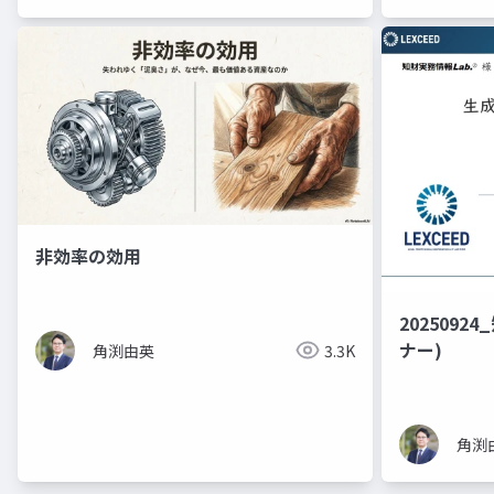
非効率の効用
2025092
ナー)
角渕由英
3.3K
角渕