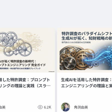
活用した特許調査：プロンプト
生成AIを活用した特許調査
リングの理論と実践（スライ
エンジニアリングの理論と
ン資料）
由英
6.2K
角渕由英