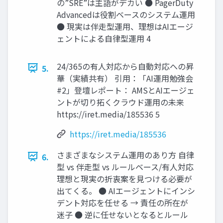
の”SRE”は主語がデカい ● PagerDuty
Advancedは役割ベースのシステム運用
● 現実は伴走型運用、理想はAIエージ
ェントによる自律型運用 4
24/365の有人対応から自動対応への昇
5.
華（実績共有） 引用：「AI運用勉強会
#2」登壇レポート： AMSとAIエージェ
ントが切り拓くクラウド運用の未来
https://iret.media/185536 5
https://iret.media/185536
さまざまなシステム運用のあり方 自律
6.
型 vs 伴走型 vs ルールベース/有人対応
理想と現実の折衷案を見つける必要が
出てくる。 ● AIエージェントにインシ
デント対応を任せる → 責任の所在が
迷子 ● 逆に任せないとなるとルール