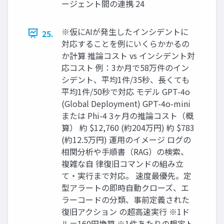
ージェント間の連携 24
※仮にAIが発生したインシデントに
25.
対応することを例にいくらかかるの
か計算 推論コスト vs インシデント対
応コスト 例：3か月で58万件のイン
シデント、平均1件/35秒、長くても
平均1件/50秒で対応 モデル GPT-4o
(Global Deployment) GPT-4o-mini
または Phi-4 3ヶ月の推論コスト（概
算） 約 $12,760 (約204万円) 約 $783
(約12.5万円) 運用のイメージ ログの
相関分析や手順書（RAG）の検索、
複雑な自 律復旧コマンドの組み立
て・実行まで対応。 速度最優先。定
型アラートの即時自動クローズ、エ
ラーコードの分類、事前定義された
復旧アクション の超高速実行 ※1ド
ル＝160円換算 ※1件あたりの想定ト