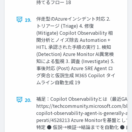
持てるフロー 18
伴走型のAzureインシデント対応 2.
19.
トリアージ (Triage) 4. 修復
(Mitigate) Copilot Observability 相
関分析とノイズ除去 Automation +
HITL 承認された⼿順の実⾏ 1. 検知
(Detection) Azure Monitor AI異常検
知による監視 3. 調査 (Investigate) 5.
事後対応 (Post) Azure SRE Agent ロ
グ突合と仮説⽣成 M365 Copilot タイ
ムライン⾃動⽣成 19
補足：Copilot Observabilityとは（最近GA
20.
https://techcommunity.microsoft.com/blog
copilot-observability-agent-is-generally-
perati/4528213 Azure Monitor
特定 ● 仮説→検証→結論までを自動化 ● 自