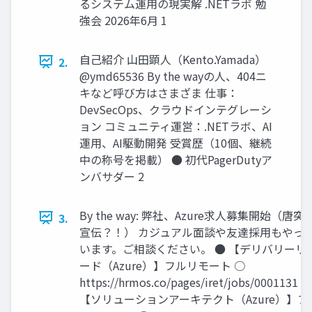
るシステム運用の現実解 .NETラボ 勉
強会 2026年6月 1
自己紹介 山田顕人（Kento.Yamada）
2.
@ymd65536 By the wayの人、404ニ
キなど呼び方はさまざま 仕事：
DevSecOps、クラウドインテグレーシ
ョン コミュニティ運営：.NETラボ、AI
運用、AI駆動開発 受賞歴（10個、継続
中の称号を掲載） ● 初代PagerDutyア
ンバサダー 2
By the way: 弊社、Azure求人募集開始（唐突
3.
宣伝？！） カジュアル面談や友達採用もやっ
います。ご相談ください。 ● 【デリバリーリ
ード（Azure）】フルリモート ○
https://hrmos.co/pages/iret/jobs/0001131 ●
【ソリューションアーキテクト（Azure）】フ