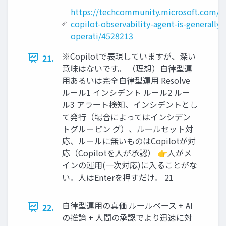
https://techcommunity.microsoft.com/bl
copilot-observability-agent-is-generall
operati/4528213
※Copilotで表現していますが、深い
21.
意味はないです。 （理想）自律型運
用あるいは完全自律型運用 Resolve
ルール1 インシデント ルール2 ルー
ル3 アラート検知、インシデントとし
て発行（場合によってはインシデン
トグルーピン グ）、ルールセット対
応、ルールに無いものはCopilotが対
応（Copilotを人が承認） 👉人がメ
インの運用(一次対応)に入ることがな
い。人はEnterを押すだけ。 21
自律型運用の真価 ルールベース + AI
22.
の推論 + 人間の承認でより迅速に対