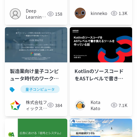
(CVPR 2022)
Deep
kinneko
1.3K
158
Learning
JP
製造業向け量子コンピ
Kotlinのソースコード
ュータ時代のワークシ
をASTレベルで書き換
ョップ型DXセミナー ～
えるツールを作ってい
量子コンピュータ
fixstarsamplifyシリーズ
生産計画最適化の中身
る話
を覗いてみよう～
株式会社フ
Kota
384
7.1K
（2022/07/20）
ィックスタ
Kato
ーズ