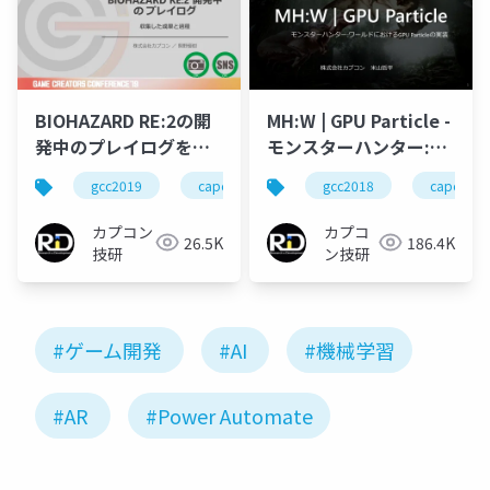
BIOHAZARD RE:2の開
MH:W | GPU Particle -
発中のプレイログを収
モンスターハンター:ワ
集した成果と過程
ールドにおけるGPU
gcc2019
capcom
re engine
gcc2018
r&d
capcom
Particleの実装
カプコン
カプコ
26.5K
186.4K
技研
ン技研
#ゲーム開発
#AI
#機械学習
#AR
#Power Automate