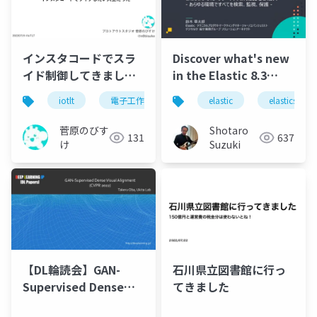
インスタコードでスラ
Discover what's new
イド制御してきまし
in the Elastic 8.3
た。
release - Find,
iotlt
電子工作
演奏
elastic
インスタコード
elasticsearc
monitor, and protect
everything in any
菅原のびす
Shotaro
131
637
environment.pdf
け
Suzuki
【DL輪読会】GAN-
石川県立図書館に行っ
Supervised Dense
てきました
Visual Alignment