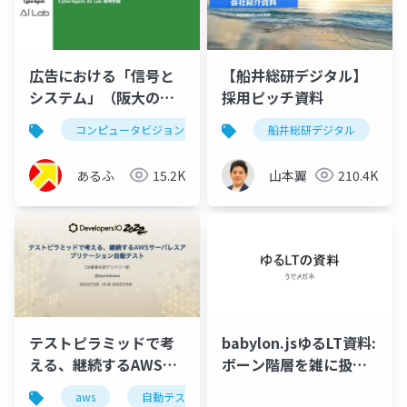
広告における「信号と
【船井総研デジタル】
システム」（阪大の招
採用ピッチ資料
待講演）
コンピュータビジョン
信号処理
船井総研デジタル
あるふ
15.2K
山本翼
210.4K
テストピラミッドで考
babylon.jsゆるLT資料:
える、継続するAWSサ
ボーン階層を雑に扱い
ーバレスアプリケーシ
たい
aws
自動テスト