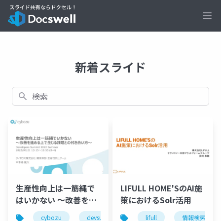
Ope
新着スライド
検索
生産性向上は一筋縄で
LIFULL HOME'SのAI施
はいかない 〜改善を進
策におけるSolr活用
める上で生じる課題と
cybozu
devsumi
productivity
lifull
情報検索