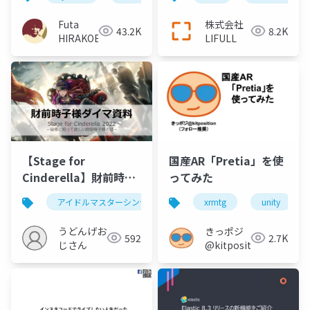
の付き合い方〜
Futa
株式会社
43.2K
8.2K
HIRAKOBA
LIFULL
【Stage for
国産AR「Pretia」を使
Cinderella】財前時子
ってみた
様ダイマ資料【アイド
アイドルマスターシンデレラガールズスターライトステージ
xrmtg
unity
ルマスターシンデレラ
ガールズ】
うどんげお
きっポジ
592
2.7K
じさん
@kitposition