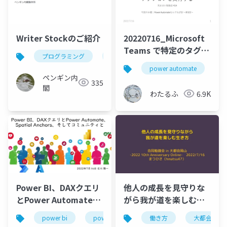
Writer Stockのご紹介
20220716_Microsoft
Teams で特定のタグが
プログラミング
javascript
vscode
つかわれたらアクショ
power automate
m
ンを実行する
ペンギン内
335
閣
わたるふ
6.9K
他人の成長を見守りな
Power BI、DAXクエリ
がら我が道を楽しむ生
とPower Automate、
き方
Spatial Anchors、そ
働き方
大都会岡山
power bi
power automate
spatial anchors
してコミュニティと