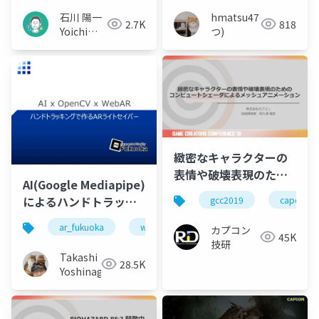
hmatsu47(ま
石川 陽一
818
2.7K
つ)
Yoichi
Ishikawa
緻密なキャラクターの
表情や破壊表現のため
AI(Google Mediapipe)
のコンピュートシェー
によるハンドトラッキ
gcc2019
capcom
ダによるメッシュアニ
ングハンズオン
メーション
ar_fukuoka
webar
mediapipe
カプコン
45K
技研
Takashi
28.5K
Yoshinaga