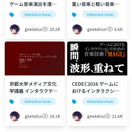
ゲーム音楽演出を進化
重い音楽と軽い音楽
させる「インタラクテ
欧米と日本のゲーム音
interactive music
game
interactive music
music
g
ィブミュージック」と
楽の違いについて
「音楽的ゲームデザイ
geekdrums
29.2K
geekdrums
6.6K
ン」
京都大学メディア文化
CEDEC2016 ゲームに
学講義 インタラクティ
おけるインタラクショ
ブミュージックの理論
ンのための音楽技術
interactive music
game
interactive music
music
g
と実践
MAGI 瞬間、波形、重
ねて
geekdrums
18.1K
geekdrums
21.6K