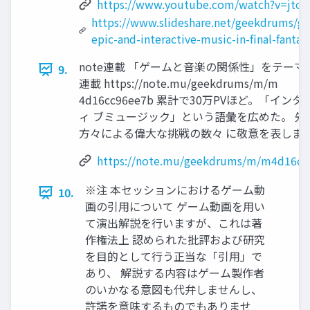
https://www.youtube.com/watch?v=jtoy
https://www.slideshare.net/geekdrums/g
epic-and-interactive-music-in-final-fantas
note連載 「ゲームと音楽の関係性」をテーマ
9.
連載 https://note.mu/geekdrums/m/m
4d16cc96ee7b 累計で30万PVほど。「イン
ィ ブミュージック」という語彙を広めた。 先
方々による偉大な挑戦の数々 に敬意を表しま
https://note.mu/geekdrums/m/m4d16cc
※注 本セッションにおけるゲーム動
10.
画の引用について ゲーム動画を用い
て演出解説を行いますが、これは著
作権法上 認められた批評および研究
を目的として行う正当な「引用」で
あり、 解説する内容はゲーム製作者
のいかなる意図も代弁しませんし、
許諾を意味するものでもありませ