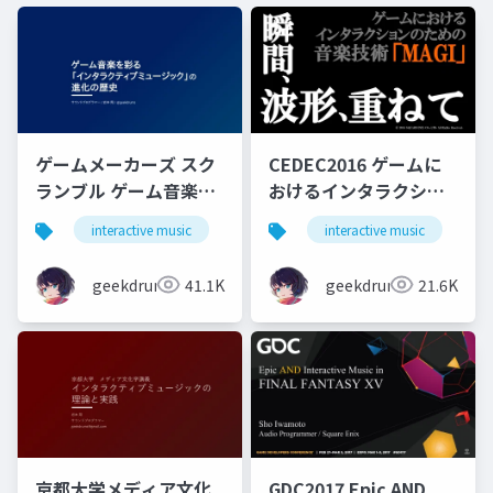
ゲームメーカーズ スク
CEDEC2016 ゲームに
ランブル ゲーム音楽を
おけるインタラクショ
彩る「インタラクティ
ンのための音楽技術
interactive music
game
interactive music
music
g
ブミュージック」の進
MAGI 瞬間、波形、重
化の歴史
ねて
geekdrums
41.1K
geekdrums
21.6K
京都大学メディア文化
GDC2017 Epic AND