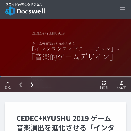
Ope
CEDEC+KYUSHU 2019 ゲーム
音楽演出を進化させる「インタ