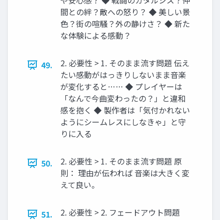
や安心感？ ◆ 戦闘のカタルシス？仲
間との絆？敵への怒り？ ◆ 美しい景
色？街の喧騒？外の静けさ？ ◆ 新た
な体験による感動？
2. 必要性 > 1. そのまま流す問題 伝え
49.
たい感動がはっきりしないまま音楽
が変化すると…… ◆ プレイヤーは
「なんで今曲変わったの？」と違和
感を抱く ◆ 製作者は「気付かれない
ようにシームレスにしなきゃ」と守
りに入る
2. 必要性 > 1. そのまま流す問題 原
50.
則： 理由が伝われば 音楽は大きく変
えて良い。
2. 必要性 > 2. フェードアウト問題
51.