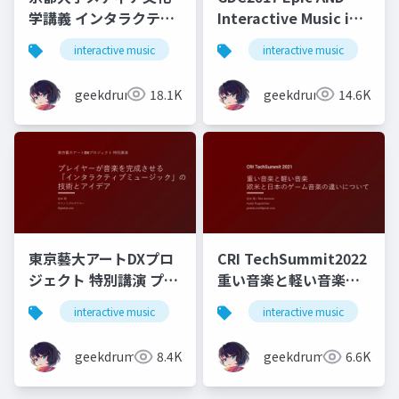
学講義 インタラクティ
Interactive Music in
ブミュージックの理論
FINAL FANTASY XV
interactive music
game
interactive music
music
g
と実践
geekdrums
18.1K
geekdrums
14.6K
東京藝大アートDXプロ
CRI TechSummit2022
ジェクト 特別講演 プレ
重い音楽と軽い音楽
イヤーが音楽を完成さ
欧米と日本のゲーム音
interactive music
game
interactive music
music
g
せる「インタラクティ
楽の違いについて
ブミュージック」の技
geekdrums
8.4K
geekdrums
6.6K
術とアイデア