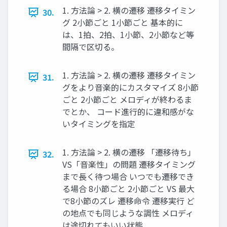
1. 方法論 > 2. 横の遷移 遷移タイミン
30.
グ 2小節ごと 1小節ごと 基本的に
は、1拍、2拍、1小節、2小節など等
間隔で区切る。
1. 方法論 > 2. 横の遷移 遷移タイミン
31.
グをより音楽的にカスタマイズ 8小節
ごと 2小節ごと メロディが終わるま
でとか、 コード進行的に違和感がな
いタイミングを指定
1. 方法論 > 2. 横の遷移 「遷移待ち」
32.
VS「音楽性」の問題 遷移タイミング
まで長く待つ場合 いつでも遷移でき
る場合 8小節ごと 2小節ごと VS 最大
で8小節のズレ 遷移命令 遷移実行 ど
の地点でも同じような調性 メロディ
は途切れてもいい状態