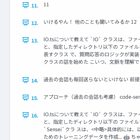
11
11.
いけるやん！ 他のことも聞いてみるか 12
12.
IO.tsについて教えて `IO` クラスは、
13.
と、指定したディレクトリ以下の ファイルを再
表すクラス で、質問応答のロジックが実装され
クラスの話を始めた こいつ、⽂脈を理解でき
過去の会話も毎回送らないといけない 前提 読
14.
アプローチ（過去の会話も考慮） code-sense
15.
IO.tsについて教えて `IO` クラスは、
16.
と、指定したディレクトリ以下の ファイルを再
`Sensei`クラ スは、<中略>具体的には、以下
ためのトレーニングデータを作成... 🤖 