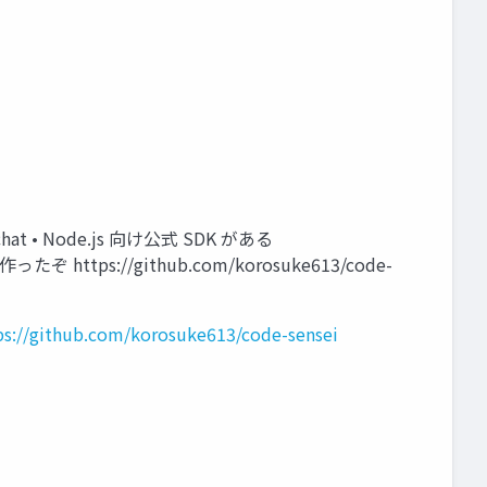
hat • Node.js 向け公式 SDK がある
 を作ったぞ https://github.com/korosuke613/code-
ps://github.com/korosuke613/code-sensei