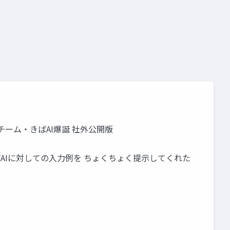
 チーム・きばAI爆誕 社外公開版
• きばAIに対しての⼊⼒例を ちょくちょく提⽰してくれた