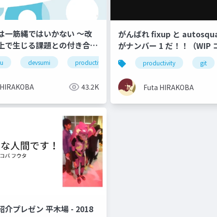
は一筋縄ではいかない 〜改
がんばれ fixup と autosq
上で生じる課題との付き合い
がナンバー 1 だ！！（WIP
おいて）
u
devsumi
productivity
productivity
git
 HIRAKOBA
43.2K
Futa HIRAKOBA
プレゼン 平木場 - 2018