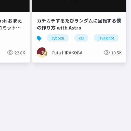
uash おまえ
カチカチするたびランダムに回転する僕
 コミットに
の作り方 with Astro
cybozu
css
javascript
r
22.8K
Futa HIRAKOBA
10.5K