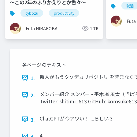
〜この2年のふりかえりとか色々〜
就活
cybozu
productivity
Futa
Futa HIRAKOBA
1.7K
各ページのテキスト
新⼈がもうクソデカリポジトリ を読まなくていい
1.
メンバー紹介 メンバー • 平⽊場 ⾵太（きばち
2.
Twitter: shitimi_613 GitHub: korosuke613
ChatGPTが今アツい！ ...らしい 3
3.
4
4.