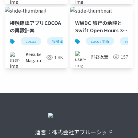
接触確認アプリCOCOA
WWDC 旅行の余談と
の再設計案
Swift Open Hours 3 -
Swift ラボで聞いてき
cocoa
接触確認アプリ
cocoa関西
corona
コロナ
swift
た話 #cocoa_kansai
Keisuke
熊谷友宏
157
1.4K
Magara
運営：株式会社アプルーシッド