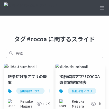
Ope
タグ #cocoa に関するスライド
検索
感染症対策アプリの提
接触確認アプリCOCOA
案
改善案提案発表
接触確認アプリ
cocoa
接触確認アプリ
再設計
提案
co
Keisuke
Keisuke
1.2K
1K
Magara
Magara