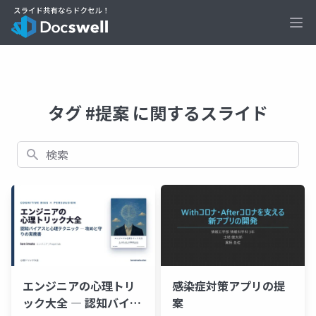
Ope
タグ #提案 に関するスライド
検索
エンジニアの心理トリ
感染症対策アプリの提
ック大全 ― 認知バイア
案