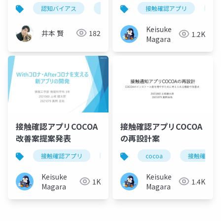
スと心理テクニック
認知バイアス
心理学
エンジニア
接触確認アプリ
チーム
co
（入門）
Keisuke
井本 賢
182
1.2K
Magara
接触確認アプリCOCOA
接触確認アプリCOCOA
改善案提案発表
の再設計案
接触確認アプリ
cocoa
cocoa
提案
android
接触確認ア
Keisuke
Keisuke
1K
1.4K
Magara
Magara