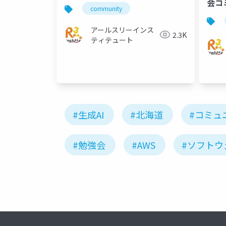
会コ
community
レエン
UG
アールスリーインス
2.3K
ティテュート
#生成AI
#北海道
#コミュ
#勉強会
#AWS
#ソフトウ