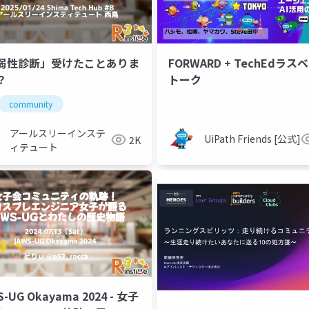
弱性診断」受けたことありま
FORWARD + TechEdラス
？
トーク
community
アールスリーインステ
UiPath Friends [公式]
2K
ィテュート
S-UG Okayama 2024 - 女子