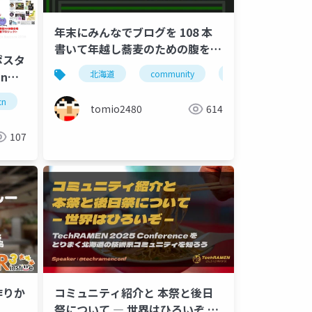
年末にみんなでブログを 108 本
書いて年越し蕎麦のための腹を空
介ポスタ
かそう
北海道
community
コミュニティ
in
cn
community
tomio2480
614
107
作りか
コミュニティ紹介と 本祭と後日
祭について ― 世界はひろいぞ ―