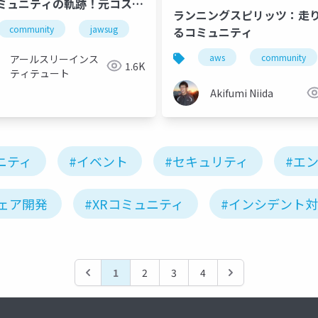
ミュニティの軌跡！元コスプ
ランニングスピリッツ：走
ジニア女子が語るJAWS-
community
jawsug
るコミュニティ
とわたしの歴史物語
aws
community
アールスリーインス
1.6K
ティテュート
Akifumi Niida
ニティ
#イベント
#セキュリティ
#エ
ェア開発
#XRコミュニティ
#インシデント
1
2
3
4