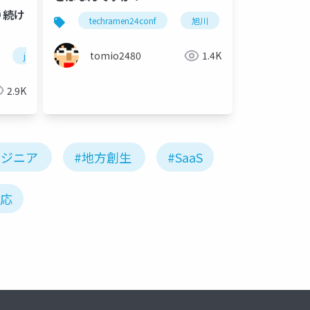
#techramen24conf
り続け
techramen24conf
旭川
富良野
c
tomio2480
1.4K
jaws-ug
2.9K
ンジニア
#地方創生
#SaaS
対応