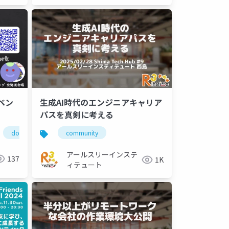
ベン
生成AI時代のエンジニアキャリア
パスを真剣に考える
domcn
incommcomm
community
アールスリーインステ
137
1K
ィテュート