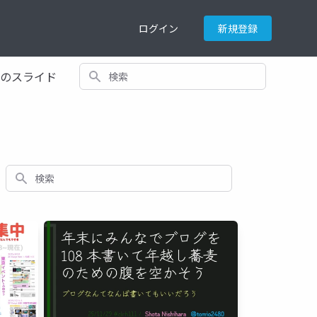
ログイン
新規登録
検索
てのスライド
検索