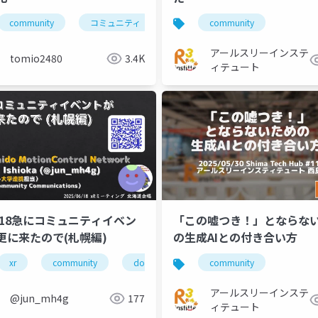
community
コミュニティ
北海道
community
勉強会
アールスリーインステ
tomio2480
3.4K
ィテュート
0618急にコミュニティイベン
「この嘘つき！」とならな
更に来たので(札幌編)
の生成AIとの付き合い方
xr
community
domcn
vr
community
devrel
アールスリーインステ
@jun_mh4g
177
ィテュート