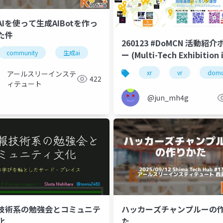
AIを使って生成AIBotを作っ
た件
260123 #DoMCN 活動紹
community
生成ai
ー (Multi-Tech Exhibition 
Sapporo 2026展示資料)
xr
vr
dom
アールスリーインステ
422
ィテュート
@jun_mh4g
技術系の勉強会とコミュニテ
ハッカーズチャンプルーの
化
た