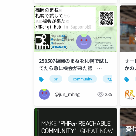
250507福岡のまねを札幌で試し
サー
てたら急に機会が来た話
かの
XRKaigi Hub in Sapporo編
xr
community
地方xr
@jun_mh4g
235