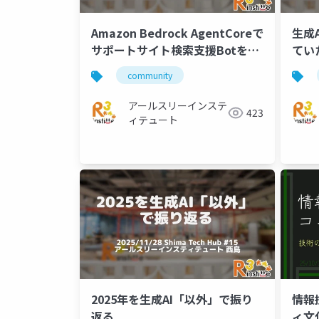
Amazon Bedrock AgentCoreで
生成
サポートサイト検索支援Botを作
てい
った話
community
アールスリーインステ
423
ィテュート
2025年を生成AI「以外」で振り
情報
返る
ィ文