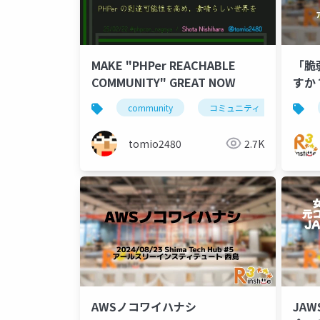
MAKE "PHPer REACHABLE
「脆
COMMUNITY" GREAT NOW
すか
community
コミュニティ
場
tomio2480
2.7K
AWSノコワイハナシ
JAW