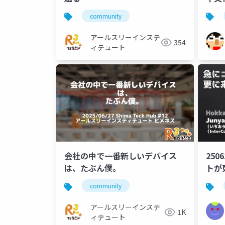
community
アールスリーインステ
354
ィテュート
会社の中で一番新しいデバイス
25
は、たぶん僕。
トが
community
アールスリーインステ
1K
ィテュート