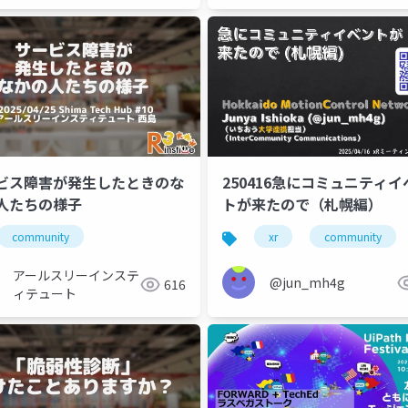
ビス障害が発生したときのな
250416急にコミュニティイ
人たちの様子
トが来たので（札幌編）
community
xr
community
アールスリーインステ
@jun_mh4g
616
ィテュート