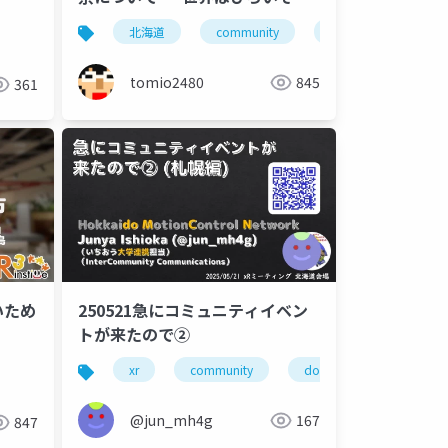
TechRAMEN 2025 Conference
北海道
community
旭川
勉強会
を とりまく北海道の技術系コミ
ュニティを知ろう
tomio2480
845
361
いため
250521急にコミュニティイベン
トが来たので②
xr
community
domcn
incomm
@jun_mh4g
167
847