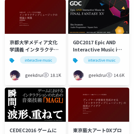
京都大学メディア文化
GDC2017 Epic AND
学講義 インタラクティ
Interactive Music in
ブミュージックの理論
FINAL FANTASY XV
interactive music
game
interactive music
music
g
と実践
geekdrums
18.1K
geekdrums
14.6K
CEDEC2016 ゲームに
東京藝大アートDXプロ