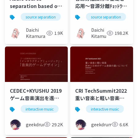
separation based on
応用～音源分離ﾁｮｯﾄﾜｶﾙ
spectral and spatial
になるための手引き～
source separation
nmf
source separation
music
bss
models
Daichi
Daichi
1.9K
198.2K
Kitamura
Kitamura
CEDEC+KYUSHU 2019
CRI TechSummit2022
ゲーム音楽演出を進化
重い音楽と軽い音楽
させる「インタラクテ
欧米と日本のゲーム音
interactive music
game
interactive music
music
g
ィブミュージック」と
楽の違いについて
「音楽的ゲームデザイ
geekdrums
29.2K
geekdrums
6.6K
ン」