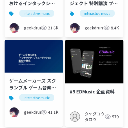
おけるインタラクショ
ジェクト 特別講演 プレ
ンのための音楽技術
イヤーが音楽を完成さ
interactive music
game
interactive music
music
g
MAGI 瞬間、波形、重
せる「インタラクティ
ねて
ブミュージック」の技
geekdrums
21.6K
geekdrums
8.4K
術とアイデア
ゲームメーカーズ スク
ランブル ゲーム音楽を
#9 EDMusic 企画資料
彩る「インタラクティ
interactive music
game
music
ブミュージック」の進
化の歴史
geekdrums
41.1K
タケダコウ
579
タロウ