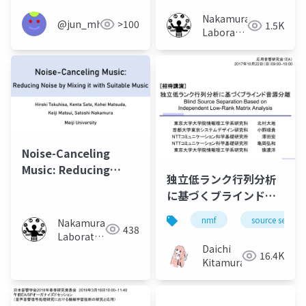
VRChat
Nakamura
@jun_mh4g
>100
1.5K
Laboratory
(Meiji
University)
Noise-Canceling
Music: Reducing
独立低ランク行列分析
Noise by Mixing it
に基づくブラインド音
with Suitable Music
源分離（Blind source
nmf
source separa
Nakamura
separation based on
438
Laboratory
independent low-
Daichi
(Meiji
16.4K
rank matrix
Kitamura
University)
analysis）