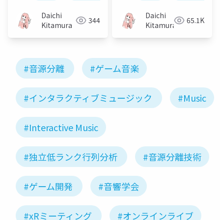
rank matrix analysis
source separation）
and its extension to
Daichi
Daichi
344
65.1K
Student's t-
Kitamura
Kitamura
distribution
#音源分離
#ゲーム音楽
#インタラクティブミュージック
#Music
#Interactive Music
#独立低ランク行列分析
#音源分離技術
#ゲーム開発
#音響学会
#xRミーティング
#オンラインライブ