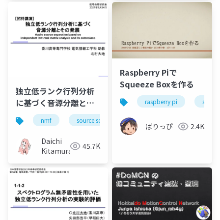
Raspberry Piで
Squeeze Boxを作る
独立低ランク行列分析
に基づく音源分離とそ
raspberry pi
squee
の発展（Audio source
nmf
source separation
music
bss
separation based on
ばりっぴ
2.4K
independent low-
Daichi
45.7K
rank matrix analysis
Kitamura
and its extensions）