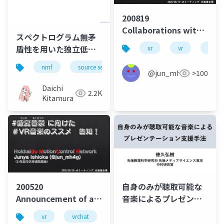
200819
Collaborations with
スペクトログラム無矛
other xR
盾性を用いた独立低ラ
xr
vr
comm
communities:
ンク行列分析の実験的
Midsummer Music
nmf
source separation
music
bss
評価
@jun_mh4g
>100
Festival in VRChat
Daichi
and Developer
2.2K
Kitamura
Hands-on with MRTK
200520
自身のみが聴取可能な
Announcement of a
音楽によるプレゼンテ
Series of Summer
ーション支援手法
vr
vrchat
music
devrel
Music Festival in