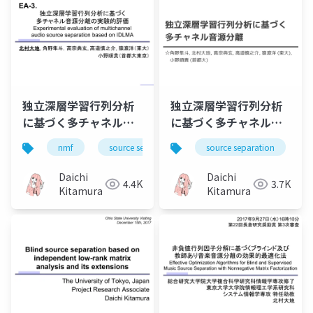
独立深層学習行列分析
独立深層学習行列分析
に基づく多チャネル音
に基づく多チャネル音
源分離の実験的評価
源分離（Multichannel
nmf
source separation
source separation
music
bss
（Experimental
audio source
evaluation of
separation based on
Daichi
Daichi
4.4K
3.7K
multichannel audio
independent deeply
Kitamura
Kitamura
source separation
learned matrix
based on IDLMA）
analysis）