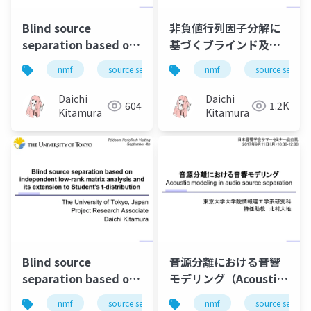
Blind source
非負値行列因子分解に
separation based on
基づくブラインド及び
independent low-
教師あり音楽音源分離
nmf
source separation
nmf
music
source separa
bss
rank matrix analysis
の効果的最適化法
and its extensions
Daichi
Daichi
604
1.2K
Kitamura
Kitamura
Blind source
音源分離における音響
separation based on
モデリング（Acoustic
independent low-
modeling in audio
nmf
source separation
nmf
music
source separa
bss