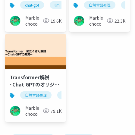
chat-gpt
llm
深層学習
自然言語処理
大規模言語モデル
chat-
MarbIe
MarbIe
19.6K
22.3K
choco
choco
Transformer解説
~Chat-GPTのオリジン
を理解する~
自然言語処理
chat-gpt
transformer
llm
MarbIe
79.1K
choco