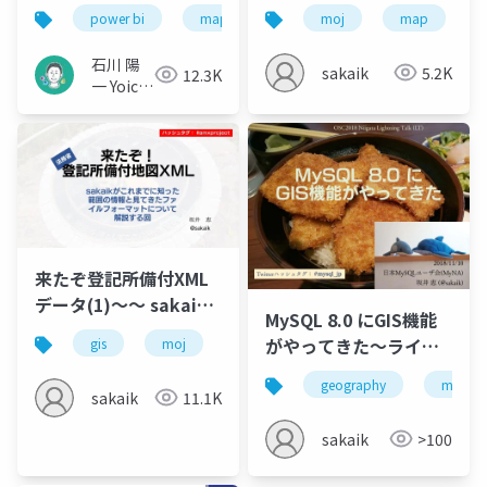
う〜法務省が公開した
power bi
map
gis
moj
map
大規模オープンデータ
とは一体何なのか〜
石川 陽
sakaik
5.2K
12.3K
一 Yoichi
Ishikawa
来たぞ登記所備付XML
データ(1)～～ sakaik
MySQL 8.0 にGIS機能
がこれまでに知った範
がやってきた～ライト
gis
moj
map
xml
囲の情報と見てきたフ
ニングトーク～
ァイルフォーマットに
geography
map
sakaik
11.1K
ついて解説する回
sakaik
>100