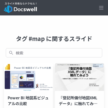
Ope
タグ #map に関するスライド
検索
Power BI 地図系ビジュ
『登記所備付地図XML
アルの比較
データ』に触れてみよ