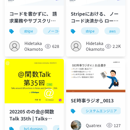
コードを書かずに、 請
Stripeにおける、 ノー
求業務やサブスクリビ
コード決済から ローコ
ジネスを始める方法
ード開発への移行法 /
stripe
ノーコード
ローコード
stripe
aws
サブスクリ
JP_Stripes Fukuoka
202307
Hidetaka
Hidetaka
628
2.2K
Okamoto
Okamoto
SE時事ラジオ_0013
202205 のの会@関数
システムエンジニア
Talk 35th | Talks
around @Functions
Quatrex
127
hcl domino
dominoforever
hcl notes
lo