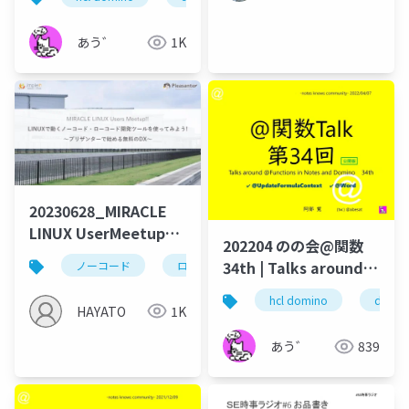
in Notes and Domino
あう゛
1K
20230628_MIRACLE
LINUX UserMeetupセ
202204 のの会@関数
ミナー
34th | Talks around
ノーコード
ローコード
プリザンター
ple
@Functions in Notes
hcl domino
domin
and Domino
HAYATO
1K
あう゛
839