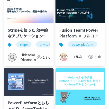
Stripeを使った 効率的
Fusion Team! Power
なアプリケーション開
Platform × フルコー
発の進め方
ド
stripe
ノーコード
開発生産性
power platform
fu
Hidetaka
コルネ
3.3K
1.8K
Okamoto
PowerPlatformとおし
ゃべり_AzureTechLab