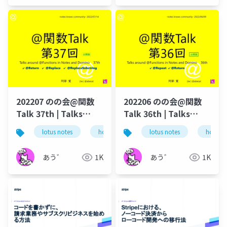
JUMP - 衛
藤
202207 のの会@関数
202206 のの会@関数
Talk 37th | Talks
Talk 36th | Talks
around @Functions
around @Functions
lotus notes
hcl technologies
lotus notes
notes domino
hcl tec
in Notes and Domino
in Notes and Domino
あう゛
1K
あう゛
1K