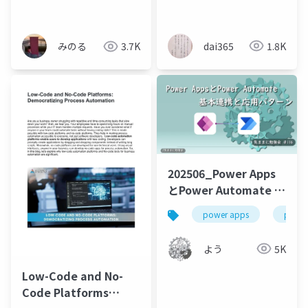
PowerAppsアプリ開発
の全貌
dai365
1.8K
みのる
3.7K
202506_Power Apps
とPower Automate 基
本連携と応用パターン
power apps
power
よう
5K
Low-Code and No-
Code Platforms