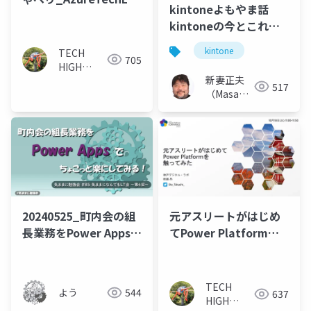
kintoneよもやま話
20240613
kintoneの今とこれか
ら
kintone
TECH
705
HIGH
新妻正夫
JUMP - 衛
517
（Masao
藤
Niizuma）
20240525_町内会の組
元アスリートがはじめ
長業務をPower Appsで
てPower Platformを
ちょこっと楽にしてみ
触ってみた_JPPC2022
る
20221018
TECH
よう
544
637
HIGH