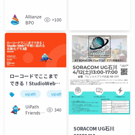
Democratizing
Process Automation
Allianze
>100
BPO
ローコードでここまで
できる！StudioWebで
手軽に始める自動化デ
uipath
uipathfriends
モ3選
UiPath
340
Friends
[公式]
SORACOM UG石川