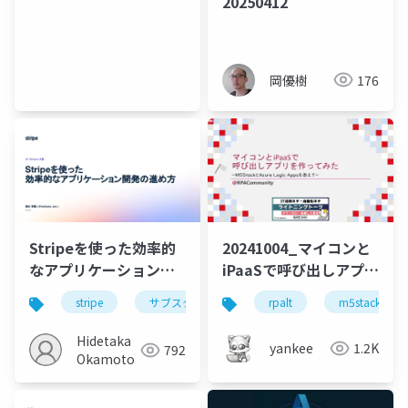
20250412
岡優樹
176
Stripeを使った効率的
20241004_マイコンと
なアプリケーション開
iPaaSで呼び出しアプリ
発の進め方
を作ってみた
stripe
サブスクリプション
rpalt
m5stack
Hidetaka
yankee
1.2K
792
Okamoto