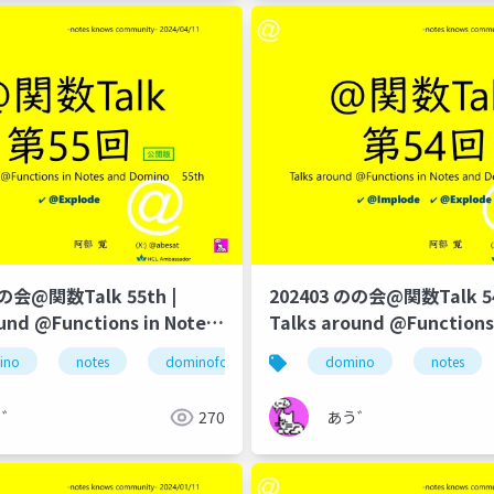
のの会@関数Talk 55th |
202403 のの会@関数Talk 54
und @Functions in Notes
Talks around @Functions
no
and Domino
notes
ino
notes
のの会
dominoforever
@関数
@trim
lotus notes
domino
notes
のの会
う゛
270
あう゛