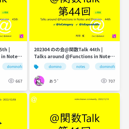
th |
202304 のの会@関数Talk 44th |
 in Notes
Talks around @Functions in Notes
and Domino
@dowhile
dominoforever
のの会
ずっとノーツ
@関数
domino
@elements
のの会
notes
@docfields
dominoforever
@count
667
あう゛
707