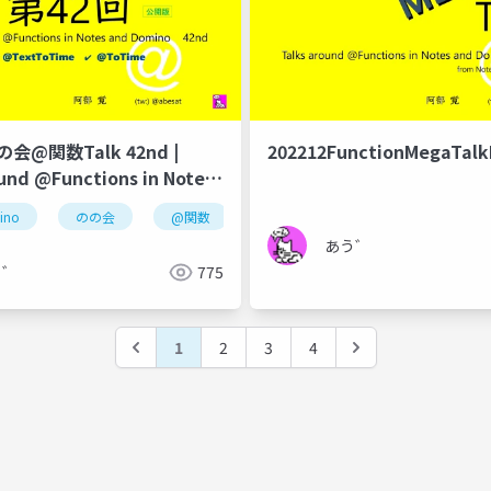
のの会@関数Talk 42nd |
202212FunctionMegaTal
und @Functions in Notes
no
ino
のの会
@関数
dominoforever
notes
あう゛
う゛
775
1
2
3
4