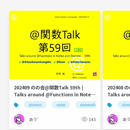
202409 のの会@関数Talk 59th |
202408 
Talks around @Functions in Notes
Talks aro
and Domino
and Domi
domino
notes
dominoforever
lotus 
dom
あう゛
143
あ