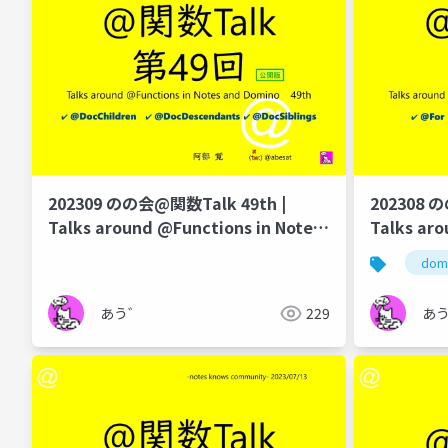
202309 のの会@関数Talk 49th |
202308 
Talks around @Functions in Notes
Talks aro
and Domino
and Domi
dom
あう゛
229
あ