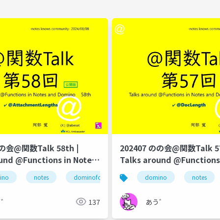
のの会@関数Talk 58th |
202407 のの会@関数Talk 57
und @Functions in Notes
Talks around @Functions
no
and Domino
notes
ino
notes
のの会
dominoforever
@関数
@attachmentlengths
lotus notes
domino
notes
のの会
@sum
う゛
137
あう゛