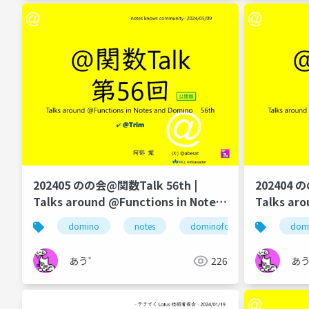
202405 のの会@関数Talk 56th |
202404 
Talks around @Functions in Notes
Talks aro
and Domino
and Domi
domino
notes
dominoforever
lotus 
dom
あう゛
226
あ