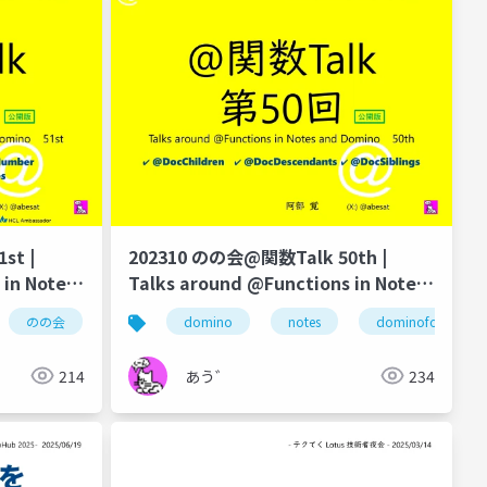
st |
202310 のの会@関数Talk 50th |
 in Notes
Talks around @Functions in Notes
and Domino
のの会
@関数
domino
notes
dominoforever
214
あう゛
234