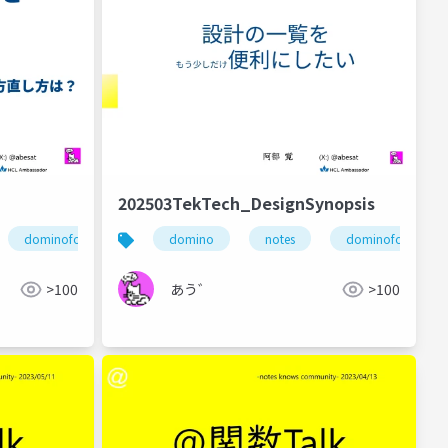
202503TekTech_DesignSynopsis
dominoforever
domino
notes
dominoforever
@関数
ずっとノーツ
>100
あう゛
>100