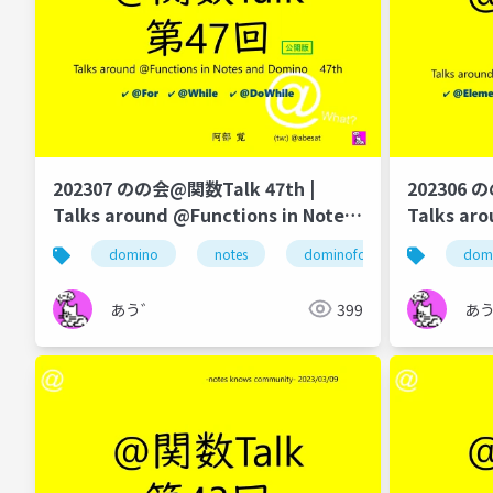
202307 のの会@関数Talk 47th |
202306 
Talks around @Functions in Notes
Talks aro
and Domino
and Domi
domino
notes
dominoforever
lotus 
dom
あう゛
399
あ