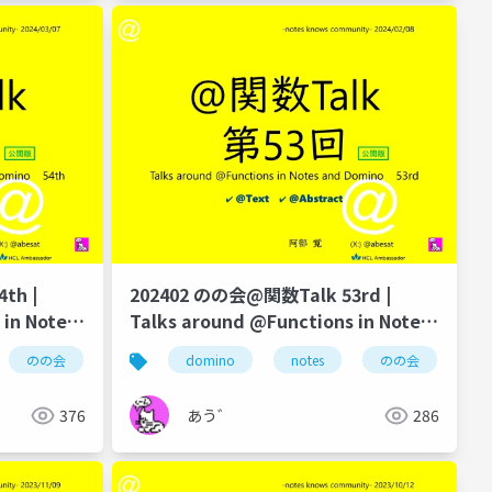
th |
202402 のの会@関数Talk 53rd |
 in Notes
Talks around @Functions in Notes
and Domino
のの会
@関数
@関数
domino
＠implode
notes
@explode
のの会
@
376
あう゛
286