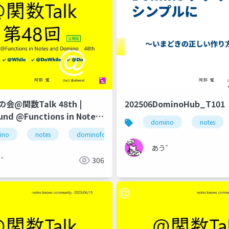
のの会@関数Talk 48th |
202506DominoHub_T101
und @Functions in Notes
domino
notes
no
ino
notes
dominoforever
lotus notes
のの会
あう゛
う゛
306