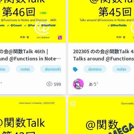
のの会@関数Talk 46th |
202305 のの会@関数Talk 45
und @Functions in Notes
Talks around @Functions
no
and Domino
notes
ino
notes
のの会
dominoforever
ずっとノーツ
@for
lotus notes
domino
@while
notes
@関数
う゛
599
あう゛