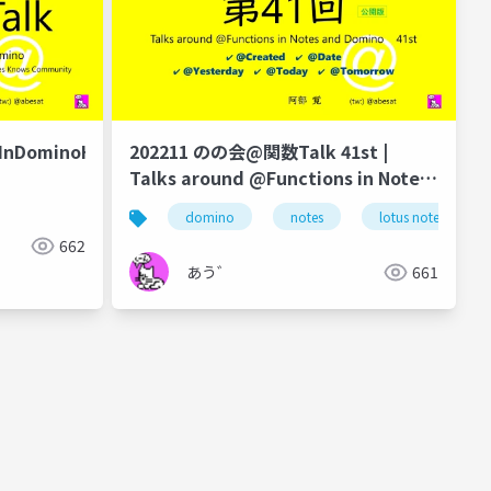
kInDominoHub
202211 のの会@関数Talk 41st |
Talks around @Functions in Notes
and Domino
@texttotime
@totime
domino
notes
lotus notes
662
あう゛
661