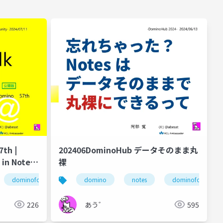
th |
202406DominoHub データそのまま丸
 in Notes
裸
dominoforever
@関数
@attachments
@attachmentlengths
lotus notes
domino
notes
のの会
dominoforever
@関数
226
あう゛
595