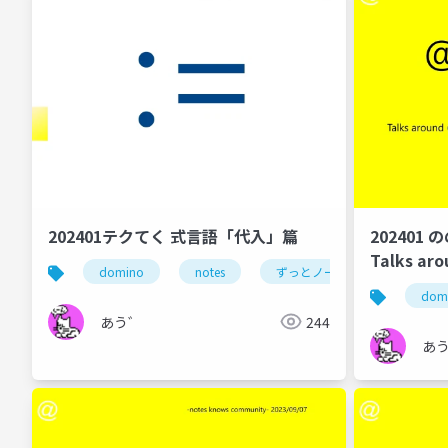
202401テクてく 式言語「代入」篇
202401 
Talks aro
domino
notes
ずっとノーツ
式言語
and Domi
dom
あう゛
244
あ