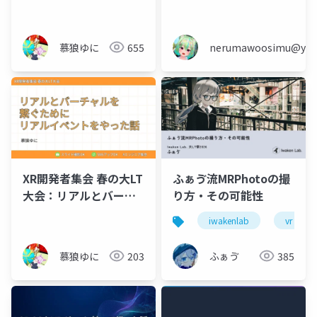
会の作り方
慕狼ゆに
655
nerumawoosimu@yaho
XR開発者集会 春の大LT
ふぁゔ流MRPhotoの撮
大会：リアルとバーチ
り方・その可能性
ャルを 繋ぐために リア
iwakenlab
vr
ルイベントをやった話
慕狼ゆに
203
ふぁゔ
385