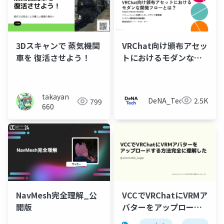
3Dスキャンで 蒸気機関
VRChat向け頒布アセッ
車を 復活させよう！
トにおけるモダンな開
発フローとは？
takayan
DeNA_Tech
2.5K
799
660
NavMesh完全理解_公
VCCでVRChatにVRMア
開版
バターをアップロード
する方法完全に理解し