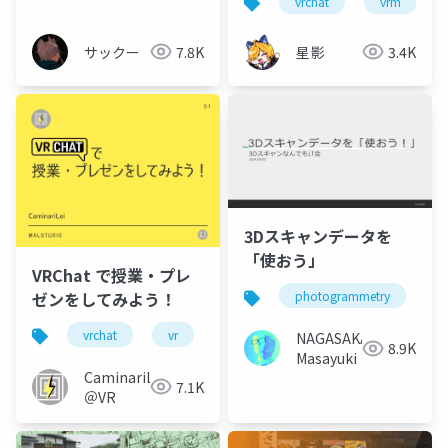
vrchat
vrm
た
サックー
7.8K
星影
3.4K
3Dスキャンデータを
「使おう」
VRChat で授業・プレ
ゼンをしてみよう！
photogrammetry
3
vrchat
vr
cluster
スライド
プレ
NAGASAKA
8.9K
Masayuki
CaminariLei
7.1K
＠VR