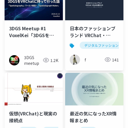
3DGS Meetup #1
日本のファッションブ
VoxelKei「3DGSを
ランド VRChat・
VRChatに持って行った
VRoid出展まとめ
デジタルファッション
話「Spatialography」
ワールド」
3DGS
f
141
1.2K
meetup
仮想(VRChat)と現実の
最近の気になったXR情
接続点
報まとめ