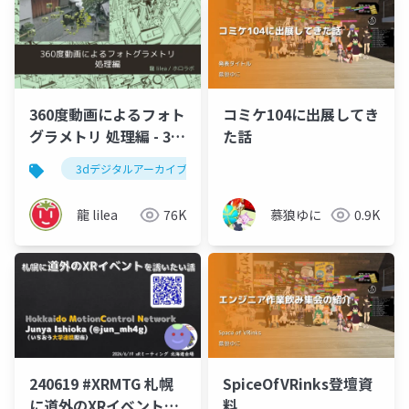
360度動画によるフォト
コミケ104に出展してき
グラメトリ 処理編 - 3D
た話
スキャン何でもLT会
3dデジタルアーカイブ
フォトグラメトリ
龍 lilea
76K
慕狼ゆに
0.9K
240619 #XRMTG 札幌
SpiceOfVRinks登壇資
に道外のXRイベントを
料