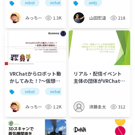
robot
vrchat
ファイバリオン
unity
みっちー
1.3K
山田宏道
218
VRChatからロボット動
リアル・配信イベント
かしてみた！?～仮想と
主体の団体がVRChatで
現実の接続点～
イベントを開くまでの
robot
vrchat
ファイバリオン
お話 困ったことや工夫
したことなど
みっちー
1.2K
須藤圭太
312