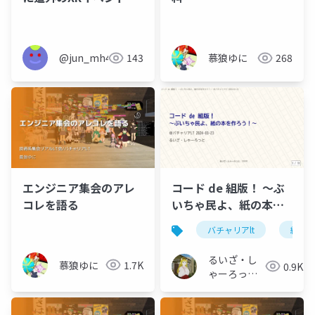
誘いたい話
@jun_mh4g
143
慕狼ゆに
268
エンジニア集会のアレ
コード de 組版！ 〜ぶ
コレを語る
いちゃ民よ、紙の本を
作ろう！〜
バチャリアlt
組版
るいざ・し
慕狼ゆに
1.7K
0.9K
ゃーろっと
(Інокашираська,
Луiза-