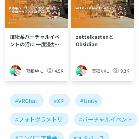
шарлотта
Йосифівна)
技術系バーチャルイベ
zettelkastenと
ントの沼に 一度浸かっ
Obsidian
てみてほしい
慕狼ゆに
4.5K
慕狼ゆに
9.3K
#VRChat
#XR
#Unity
#フォトグラメトリ
#バーチャルイベント
#エンジニア集会
#メタバース