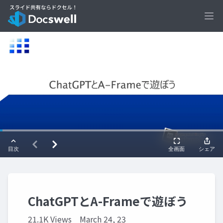
Ope
ChatGPTとA-Frameで遊ぼう
21.1K Views
March 24, 23