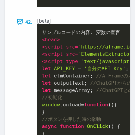
[beta]
42.
<
head
>
<
script
src
=
"https://aframe.io
<
script
src
=
"ElementsExtractor
<
script
type
=
"text/javascript"
let
API_KEY
 = 
'⾃分のAPI Key'
; 
let
 elmContainer; 
//A-Frame
let
 outputText; 
//ChatGPTか
let
 messageArray; 
//ChatGPT
//初期化
window
.
onload
=
function
(
){

//ボタンを押した時の挙動
async
function
OnClick
(
) {
