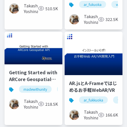
ar_fukuoka
webar
Takashi
510.5K
Yoshinaga
Takashi
322.5K
Yoshinaga
Getting Started with
ARCore Geospatial
AR.jsとA-Frameではじ
API & Unity
めるお手軽WebAR/VR
madewithunity
ar_fukuoka
arcore
geosp
ar_fukkuoka
weba
Takashi
218.5K
Yoshinaga
Takashi
166.6K
Yoshinaga