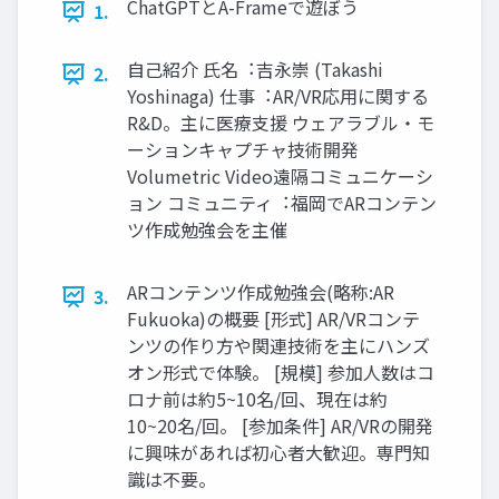
ChatGPTとA-Frameで遊ぼう
1.
⾃⼰紹介 ⽒名︓吉永崇 (Takashi
2.
Yoshinaga) 仕事︓AR/VR応⽤に関する
R&D。主に医療⽀援 ウェアラブル・モ
ーションキャプチャ技術開発
Volumetric Video遠隔コミュニケーシ
ョン コミュニティ︓福岡でARコンテン
ツ作成勉強会を主催
ARコンテンツ作成勉強会(略称:AR
3.
Fukuoka)の概要 [形式] AR/VRコンテ
ンツの作り⽅や関連技術を主にハンズ
オン形式で体験。 [規模] 参加⼈数はコ
ロナ前は約5~10名/回、現在は約
10~20名/回。 [参加条件] AR/VRの開発
に興味があれば初⼼者⼤歓迎。専⾨知
識は不要。