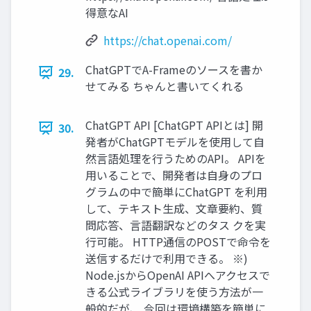
得意なAI
https://chat.openai.com/
ChatGPTでA-Frameのソースを書か
29.
せてみる ちゃんと書いてくれる
ChatGPT API [ChatGPT APIとは] 開
30.
発者がChatGPTモデルを使⽤して⾃
然⾔語処理を⾏うためのAPI。 APIを
⽤いることで、開発者は⾃⾝のプロ
グラムの中で簡単にChatGPT を利⽤
して、テキスト⽣成、⽂章要約、質
問応答、⾔語翻訳などのタス クを実
⾏可能。 HTTP通信のPOSTで命令を
送信するだけで利⽤できる。 ※)
Node.jsからOpenAI APIへアクセスで
きる公式ライブラリを使う⽅法が⼀
般的だが、 今回は環境構築を簡単に