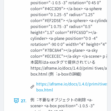
position="-1 0.5 -3" rotation="0 45 0"
color="#4CC3D9"> </a-box> <a-sphere
position="0 1.25 -5" radius="1.25"
color="#EF2D5E"> </a-sphere> <a-cylinder
position="1 0.75 -3" radius="0.5"
height="1.5" color="#FFC65D"></a-
cylinder> <a-plane position="0 0 -4"
rotation="-90 0 0" width="4" height="4"
color="#7BC8A4"></a-plane> <a-sky
color="#ECECEC"></a-sky> </a-scene> p 基
本図形はa-xxxタグで提供されている
https://aframe.io/docs/1.4.0/primi tives/a-
box.html (例︓a-boxの詳細)
https://aframe.io/docs/1.4.0/primitives/
box.html
例︓不要なオブジェクトの削除 <a-
27.
scene> <a-box position="-1 0.5 -3"