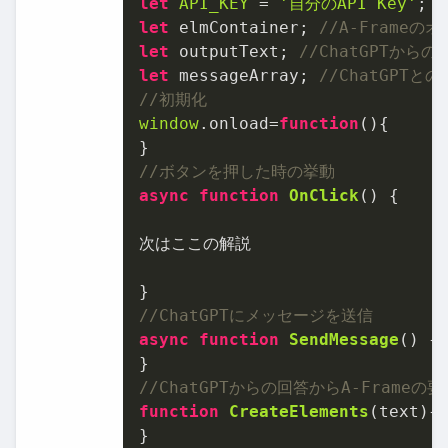
let
API_KEY
 = 
'⾃分のAPI Key'
let
 elmContainer; 
//A-Frame
let
 outputText; 
//ChatGPTか
let
 messageArray; 
//ChatGPT
//初期化
window
.
onload
=
function
(
){

//ボタンを押した時の挙動
async
function
OnClick
(
) {

次はここの解説

//ChatGPTにメッセージを送信
async
function
SendMessage
(
) {

//ChatGPTからの回答からA-Frameの
function
CreateElements
(
text
){
