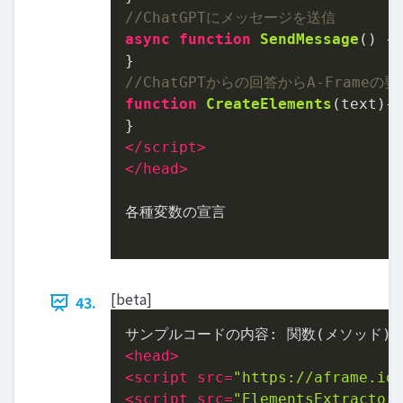
//ChatGPTにメッセージを送信
async
function
SendMessage
(
) {

//ChatGPTからの回答からA-Frameの
function
CreateElements
(
text
){

</
script
>
</
head
>
各種変数の宣⾔

[beta]
43.
<
head
>
<
script
src
=
"https://aframe.io
<
script
src
=
"ElementsExtractor