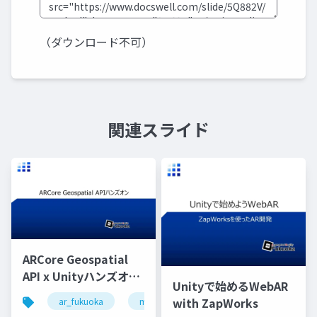
（ダウンロード不可）
関連スライド
ARCore Geospatial
API x Unityハンズオン
Unityで始めるWebAR
by AR Fukuoka
with ZapWorks
ar_fukuoka
madewithunity
arcore
geosp