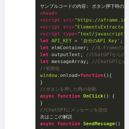
<
head
>
<
script
src
=
"https://aframe.io
<
script
src
=
"ElementsExtractor
<
script
type
=
"text/javascript"
let
API_KEY
 = 
'⾃分のAPI Key'
let
 elmContainer; 
//A-Frame
let
 outputText; 
//ChatGPTか
let
 messageArray; 
//ChatGPT
//初期化
window
.
onload
=
function
(
){

//ボタンを押した時の挙動
async
function
OnClick
(
) {

//ChatGPTにメッセージを送信
async
function
SendMessage
(
)
