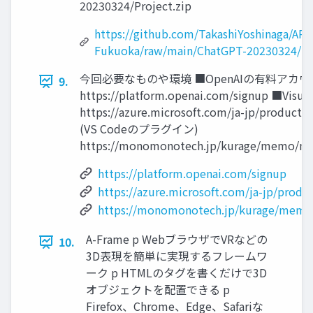
20230324/Project.zip
https://github.com/TakashiYoshinaga/AR-
Fukuoka/raw/main/ChatGPT-20230324/Pro
今回必要なものや環境 ■OpenAIの有料アカ
9.
https://platform.openai.com/signup ■Visua
https://azure.microsoft.com/ja-jp/products
(VS Codeのプラグイン)
https://monomonotech.jp/kurage/memo/m22
https://platform.openai.com/signup
https://azure.microsoft.com/ja-jp/produ
https://monomonotech.jp/kurage/memo/
A-Frame p WebブラウザでVRなどの
10.
3D表現を簡単に実現するフレームワ
ーク p HTMLのタグを書くだけで3D
オブジェクトを配置できる p
Firefox、Chrome、Edge、Safariな