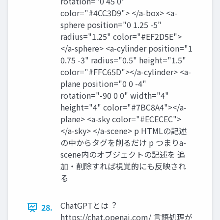
rotation="0 45 0"
color="#4CC3D9"> </a-box> <a-
sphere position="0 1.25 -5"
radius="1.25" color="#EF2D5E">
</a-sphere> <a-cylinder position="1
0.75 -3" radius="0.5" height="1.5"
color="#FFC65D"></a-cylinder> <a-
plane position="0 0 -4"
rotation="-90 0 0" width="4"
height="4" color="#7BC8A4"></a-
plane> <a-sky color="#ECECEC">
</a-sky> </a-scene> p HTMLの記述
の中からタグを削るだけ p つまりa-
scene内のオブジェクトの記述を 追
加・削除すれば視覚的にも反映され
る
ChatGPTとは︖
28.
https://chat.openai.com/ ⾔語処理が