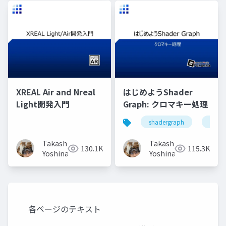
XREAL Air and Nreal
はじめようShader
Light開発入門
Graph: クロマキー処理
shadergraph
madew
Takashi
Takashi
130.1K
115.3K
Yoshinaga
Yoshinaga
各ページのテキスト