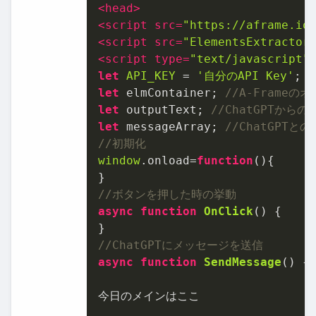
<
head
>
<
script
src
=
"https://aframe.io
<
script
src
=
"ElementsExtractor
<
script
type
=
"text/javascript"
let
API_KEY
 = 
'⾃分のAPI Key'
let
 elmContainer; 
//A-Frame
let
 outputText; 
//ChatGPTか
let
 messageArray; 
//ChatGPT
//初期化
window
.
onload
=
function
(
){

//ボタンを押した時の挙動
async
function
OnClick
(
) {

//ChatGPTにメッセージを送信
async
function
SendMessage
(
) {

今⽇のメインはここ
