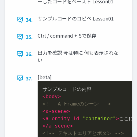
ーしたコードをペースト Lesson01
サンプルコードのコピペ Lesson01
34.
Ctrl / command + Sで保存
35.
出⼒を確認 今は特に 何も表⽰されな
36.
い
[beta]
37.
<
body
>
<!-- A-Frameのシーン -->
<
a-scene
>
<
a-entity
id
=
"container"
>
ここに
</
a-scene
>
<!-- テキストエリアとボタン -->