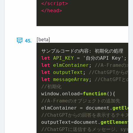
</
script
>
</
head
>
[beta]
45.
let
API_KEY
let
elmContainer
; 
//A-Frame
let
outputText
; 
//ChatGPTか
let
messageArray
; 
//ChatGPT
//初期化
window.onload=
function
//A-Frameのオブジェクトの追加先
elmContainer = document.
getEle
//ChatGPTからの回答を表⽰するテキス
outputText=document.
getElement
//ChatGPTに送信するメッセージ。sys