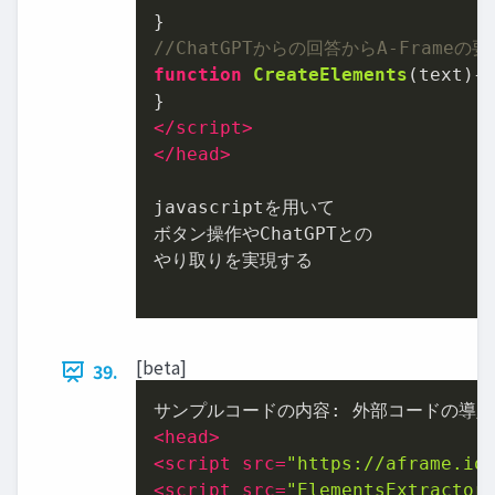
//ChatGPTからの回答からA-Frameの
function
CreateElements
(
text
){

</
script
>
</
head
>
javascriptを⽤いて

ボタン操作やChatGPTとの

やり取りを実現する

[beta]
39.
<
head
>
<
script
src
=
"https://aframe.io
<
script
src
=
"ElementsExtractor