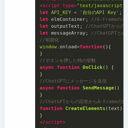
<
script
type
=
"text/javascript"
let
API_KEY
 = 
'⾃分のAPI Key'
; 
let
 elmContainer; 
//A-Frame
let
 outputText; 
//ChatGPTか
let
 messageArray; 
//ChatGPT
//初期化
window
.
onload
=
function
(
){

//ボタンを押した時の挙動
async
function
OnClick
(
) {

//ChatGPTにメッセージを送信
async
function
SendMessage
(
) {

//ChatGPTからの回答からA-Frameの
function
CreateElements
(
text
){

</
script
>