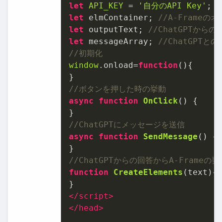
let
API_KEY
 = 
'⾃分のAPI Key'
let
 elmContainer; 
//A-Frame
let
 outputText; 
//ChatGPTか
let
 messageArray; 
//ChatGPT
//初期化
window
.
onload
=
function
(
){

//ボタンを押した時の挙動
async
function
OnClick
(
) {

//ChatGPTにメッセージを送信
async
function
SendMessage
(
) {

//ChatGPTからの回答からA-Frameの
function
CreateElements
(
text
){

</
script
>
</
head
>