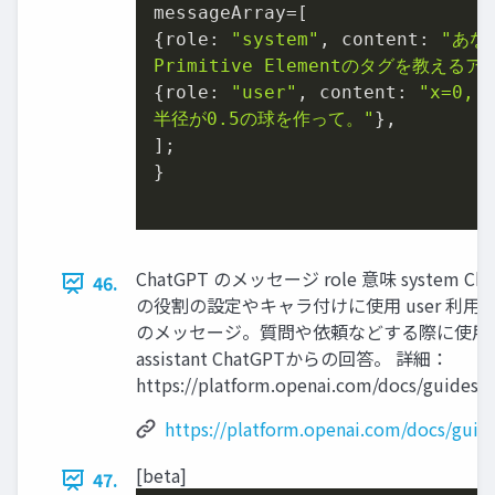
messageArray=[

{role: 
"system"
, content: 
"あなた
Primitive Elementのタグを教える
{role: 
"user"
, content: 
"x=0,
半径が0.5の球を作って。"
},

];

}

ChatGPT のメッセージ role 意味 system Cha
46.
の役割の設定やキャラ付けに使⽤ user 利⽤
のメッセージ。質問や依頼などする際に使⽤
assistant ChatGPTからの回答。 詳細：
https://platform.openai.com/docs/guides/c
https://platform.openai.com/docs/guid
[beta]
47.