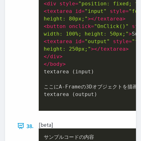
<
div
style
=
"position: fixed; t
<
textarea
id
=
"input"
style
=
"fon
height: 80px;"
>
</
textarea
>
<
button
onclick
=
"OnClick()"
st
width: 100%; height: 50px;"
>
Su
<
textarea
id
=
"output"
style
=
"f
height: 250px;"
>
</
textarea
>
</
div
>
</
body
>
textarea (input)

ここにA-Frameの3Dオブジェクトを描画

textarea (output)

[beta]
38.