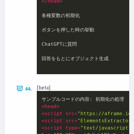
</
head
>
各種変数の初期化

ボタンを押した時の挙動

ChatGPTに質問

回答をもとにオブジェクト⽣成

[beta]
44.
<
head
>
<
script
src
=
"https://aframe.io
<
script
src
=
"ElementsExtractor
<
script
type
=
"text/javascript"