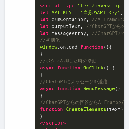
<
script
type
=
"text/javascript"
let
API_KEY
 = 
'⾃分のAPI Key'
let
 elmContainer; 
//A-Frame
let
 outputText; 
//ChatGPTか
let
 messageArray; 
//ChatGPT
//初期化
window
.
onload
=
function
(
){

//ボタンを押した時の挙動
async
function
OnClick
(
) {

//ChatGPTにメッセージを送信
async
function
SendMessage
(
) {

//ChatGPTからの回答からA-Frameの
function
CreateElements
(
text
){

</
script
>