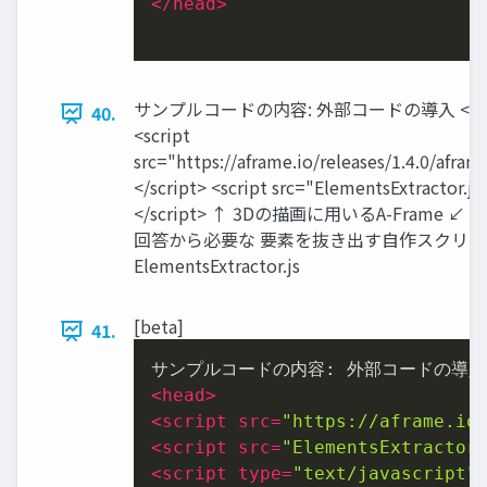
</
head
>
サンプルコードの内容: 外部コードの導⼊ <he
40.
<script
src="https://aframe.io/releases/1.4.0/afram
</script> <script src="ElementsExtractor.js
</script> ↑ 3Dの描画に⽤いるA-Frame ↙ C
回答から必要な 要素を抜き出す⾃作スクリプ
ElementsExtractor.js
[beta]
41.
<
head
>
<
script
src
=
"https://aframe.io
<
script
src
=
"ElementsExtractor
<
script
type
=
"text/javascript"