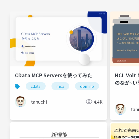
CData MCP Serversを使ってみた
HCL Vo
のなが~い
cdata
mcp
domino
hcl
tanuchi
4.4K
tan