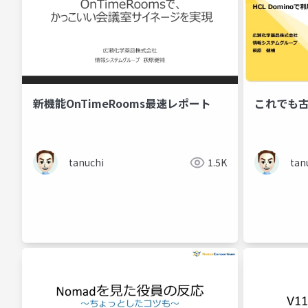
新機能OnTimeRooms最速レポート
これでも
tanuchi
1.5K
tan