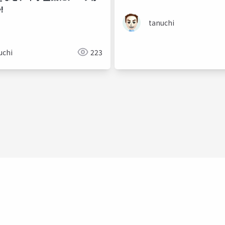
!
tanuchi
uchi
223