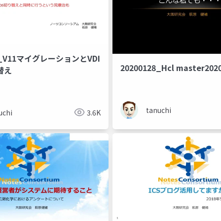
04_V11マイグレーションとVDI
20200128_Hcl master20
替え
tanuchi
uchi
3.6K