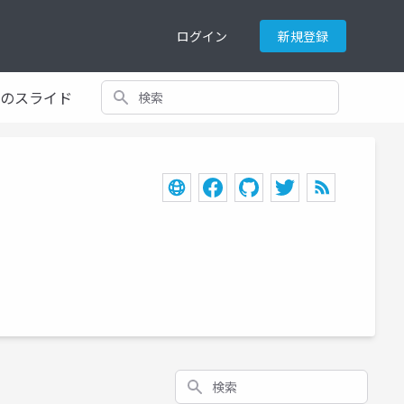
ログイン
新規登録
検索
てのスライド
検索