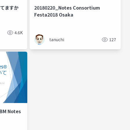
用してますか
20180220_Notes Consortium
Festa2018 Osaka
4.6K
tanuchi
127
BM Notes