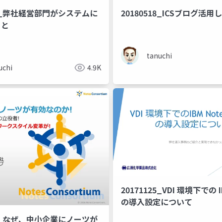
622_弊社経営部門がシステムに
20180518_ICSブログ活
こと
tanuchi
uchi
4.9K
20171125_VDI 環境下での I
の導入設定について
125_なぜ、中小企業にノーツが