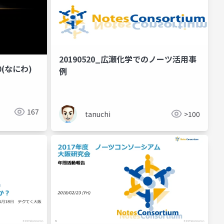
20190520_広瀬化学でのノーツ活用事
20(なにわ)
例
167
tanuchi
>100