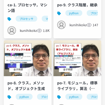
ca-1. プロセッサ，マシ
po-9. クラス階層，継承
ン語
python
プログラミ
プロセッサ
マシン語
ソースコード
実行
kunihikokaneko
147
kunihikokaneko
1.8K
po-8. クラス，メソッ
po-7. モジュール，標準
ド，オブジェクト生成
ライブラリ，算法（ア
ルゴリズム）
python
プログラミング
python
クラス
プログラミ
オブジェ