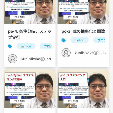
po-4. 条件分岐，ステッ
po-3. 式の抽象化と関数
プ実行
python
プログラミ
python
プログラミング
条件分岐
if
kunihikokaneko
536
kunihikokaneko
276