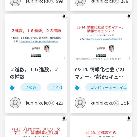
kunihikokaneko
599
kunihikokaneko
266
２進数，１６進数，２
cs-14. 情報化社会での
の補数
マナー，情報セキュリ
ティ
２進数
１６進数
２の補数
コンピューターサイエンス
kunihikokaneko
420
kunihikokaneko
1.5K