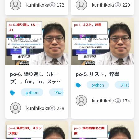
kunihikokaneko
172
kunihikokaneko
220
po-6. 繰り返し（ルー
po-5. リスト，辞書
プ），for，in，ステッ
python
プログラミ
プ実行
python
プログラミング
繰り返し
ループ
kunihikokaneko
174
kunihikokaneko
288