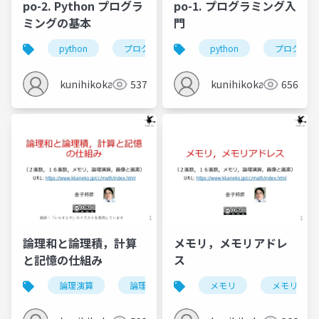
po-2. Python プログラ
po-1. プログラミング入
ミングの基本
門
python
プログラミング
python
式
変数
プログラミ
kunihikokaneko
537
kunihikokaneko
656
論理和と論理積，計算
メモリ，メモリアドレ
と記憶の仕組み
ス
論理演算
論理和
論理積
メモリ
and
メモリアド
or