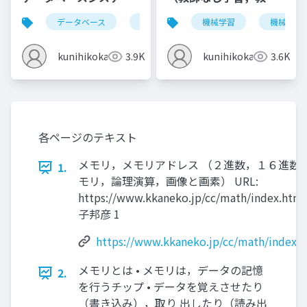
とは，情報とデータ
あり学習）
データベース
データベースシステム
機械学習
情報とデータ
機械学習
kunihikokaneko
3.9K
kunihikokaneko
3.6K
各ページのテキスト
メモリ，メモリアドレス （２進数，１６進数
1.
モリ，論理演算，画像と画素） URL:
https://www.kkaneko.jp/cc/math/index.htm
子邦彦 1
https://www.kkaneko.jp/cc/math/index.
メモリとは • メモリは，データの記憶
2.
を行うチップ • データを覚えさせたり
（書き込み），取り 出したり（読み出