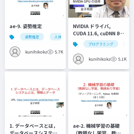
ae-9. 姿勢推定
NVIDIA ドライバ,
CUDA 11.6, cuDNN 8.4
姿勢推定
人体の姿勢推定
頭部の姿勢推定
のインストール
プログラミング
nvi
(Windows 上) (2022年
kunihikokaneko
5.7K
4月の最新版)
kunihikokaneko
5.1K
1. データベースとは，
ae-2. 機械学習の基礎
データベースシステム
（教師なし学習，教師