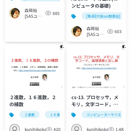
ンピュータの基礎)
森岡裕
885
[SASユー
[第4回大阪sas勉強会]
ザー総会世
話人]
森岡裕
603
[SASユー
ザー総会世
話人]
２進数，１６進数，２
cs-13. プロセッサ，メ
の補数
モリ，文字コード，論
理演算と足し算
２進数
１６進数
２の補数
コンピューターサイエンス
kunihikokaneko
420
kunihikokaneko
1.4K