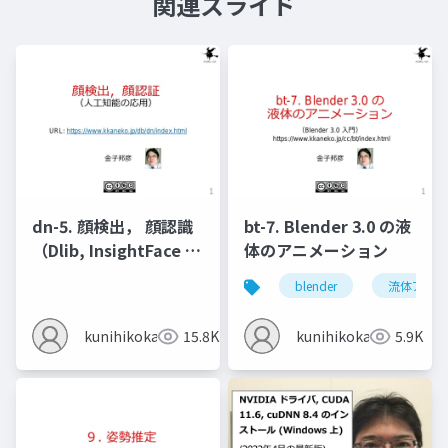
関連スライド
dn-5. 顔検出， 顔認識
bt-7. Blender 3.0 の液
（Dlib, InsightFace を
体のアニメーション
使用）
blender
流体アニメ
kunihikokaneko
15.8K
kunihikokaneko
5.9K