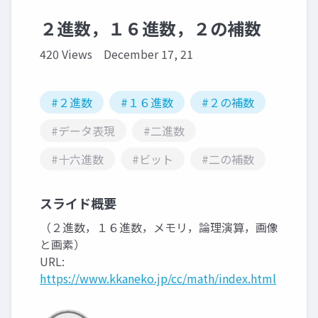
２進数，１６進数，２の補数
420 Views
December 17, 21
#２進数
#１６進数
#２の補数
#データ表現
#二進数
#十六進数
#ビット
#二の補数
スライド概要
（２進数，１６進数，メモリ，論理演算，画像
と画素）
URL:
https://www.kkaneko.jp/cc/math/index.html