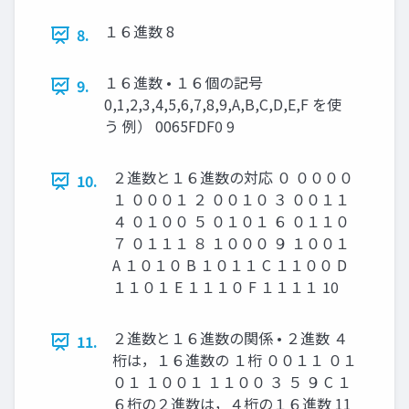
１６進数 8
8.
１６進数 • １６個の記号
9.
0,1,2,3,4,5,6,7,8,9,A,B,C,D,E,F を使
う 例） 0065FDF0 9
２進数と１６進数の対応 ０ ００００
10.
１ ０００１ ２ ００１０ ３ ００１１
４ ０１００ ５ ０１０１ ６ ０１１０
７ ０１１１ ８ １０００ ９ １００１
A １０１０ B １０１１ C １１００ D
１１０１ E １１１０ F １１１１ 10
２進数と１６進数の関係 • ２進数 ４
11.
桁は，１６進数の １桁 ００１１ ０１
０１ １００１ １１００ ３ ５ ９ C １
６桁の２進数は，４桁の１６進数 11