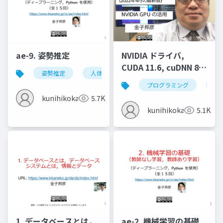
ae-9. 姿勢推定
NVIDIA ドライバ,
CUDA 11.6, cuDNN 8.4
姿勢推定
人体の姿勢推定
頭部の姿勢推定
のインストール
プログラミング
nvi
(Windows 上) (2022年
kunihikokaneko
5.7K
4月の最新版)
kunihikokaneko
5.1K
1. データベースとは，
ae-2. 機械学習の基礎