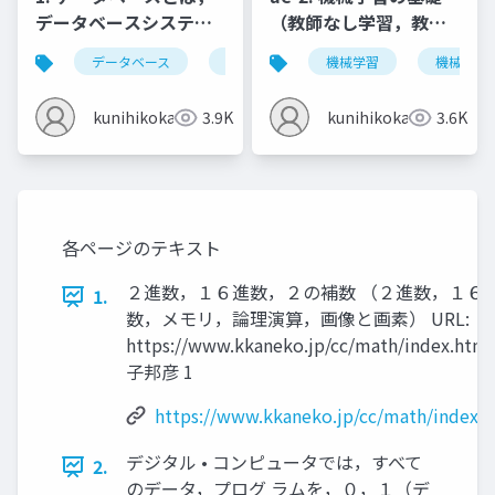
データベースシステム
（教師なし学習，教師
とは，情報とデータ
あり学習）
データベース
データベースシステム
機械学習
情報とデータ
機械学習
kunihikokaneko
3.9K
kunihikokaneko
3.6K
各ページのテキスト
２進数，１６進数，２の補数 （２進数，１６
1.
数，メモリ，論理演算，画像と画素） URL:
https://www.kkaneko.jp/cc/math/index.htm
子邦彦 1
https://www.kkaneko.jp/cc/math/index.
デジタル • コンピュータでは，すべて
2.
のデータ，プログ ラムを，０，１（デ