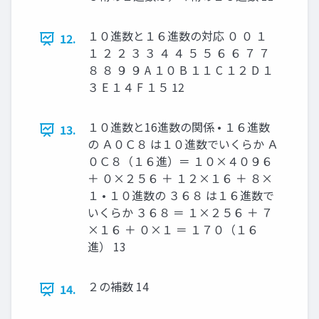
１０進数と１６進数の対応 ０ ０ １
12.
１ ２ ２ ３ ３ ４ ４ ５ ５ ６ ６ ７ ７
８ ８ ９ ９ A １０ B １１ C １２ D １
３ E １４ F １５ 12
１０進数と16進数の関係 • １６進数
13.
の Ａ０Ｃ８ は１０進数でいくらか Ａ
０Ｃ８（１６進）＝ １０×４０９６
＋ ０×２５６ ＋ １２×１６ ＋ ８×
１ • １０進数の ３６８ は１６進数で
いくらか ３６８ ＝ １×２５６ ＋ ７
×１６ ＋ ０×１ ＝ １７０（１６
進） 13
２の補数 14
14.