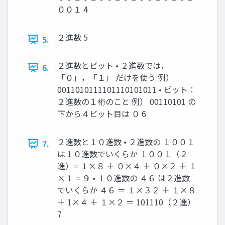
００１ 4
２進数 5
5.
２進数とビット • ２進数では，
6.
「０」，「１」 だけを使う 例）
0011010111101110101011 • ビット：
２進数の１桁のこと 例） 00110101 の
下から４ビット目は ０ 6
２進数と１０進数 • ２進数の １００１
7.
は１０進数でいくらか １００１（２
進）= １×８ ＋ ０×４ ＋ ０×２ ＋ １
×１ = ９ • １０進数の ４６ は２進数
でいくらか ４６ ＝ １×３２ ＋ １×８
＋ 1×４ ＋ １×２ ＝ 101110（２進）
7