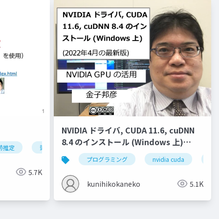
NVIDIA ドライバ, CUDA 11.6, cuDNN
8.4 のインストール (Windows 上)
勢推定
頭部の姿勢推定
オブジェクトの姿勢推定
ディープ
(2022年4月の最新版)
クター
液体
ジオメトリ
プログラミング
流入口
nvidia cuda
ベイク
nvi
5.7K
kunihikokaneko
5.1K