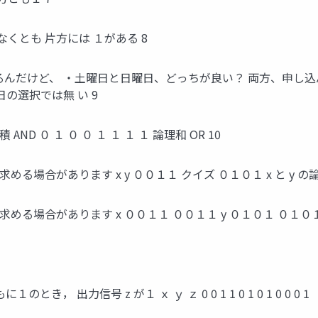
 少なくとも 片方には １がある 8
んだけど、 ・土曜日と日曜日、どっちが良い？ 両方、申し込んで
日の選択では無 い 9
AND ０ １ ０ ０ １ １ １ １ 論理和 OR 10
場合があります x y ００１１ クイズ ０１０１ x と y の
場合があります x ００１１ ００１１ y ０１０１ ０１０１ ００
のとき， 出力信号 z が１ ｘ ｙ ｚ 0 0 1 1 0 1 0 1 0 0 0 1