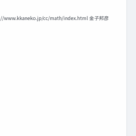
neko.jp/cc/math/index.html 金子邦彦