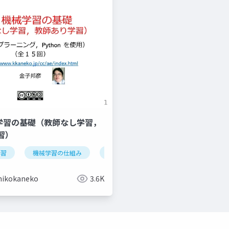
機械学習の基礎（教師なし学習，
習）
学習
データの種類
機械学習の仕組み
オープンデータ
学習
検証
情報化社会
iris データセッ
hikokaneko
3.6K