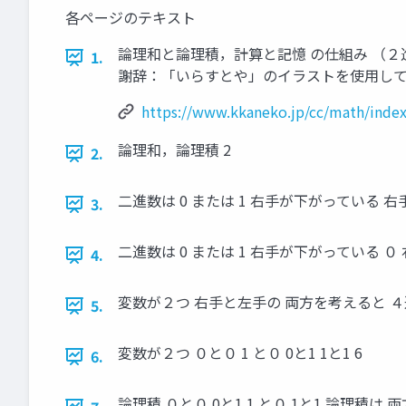
各ページのテキスト
論理和と論理積，計算と記憶 の仕組み （２進数，１６進
1.
謝辞：「いらすとや」のイラストを使用して
https://www.kkaneko.jp/cc/math/inde
論理和，論理積 2
2.
二進数は 0 または 1 右手が下がっている 右
3.
二進数は 0 または 1 右手が下がっている ０ 
4.
変数が２つ 右手と左手の 両方を考えると ４
5.
変数が２つ ０と０ 1 と０ 0と1 1と1 6
6.
論理積 ０と０ 0と1 1 と０ 1と1 論理積は 