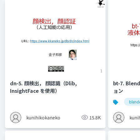
dn-5. 顔検出， 顔認識（Dlib,
bt-7. Bl
InsightFace を使用）
ョン
blend
kunihikokaneko
15.8K
kuni