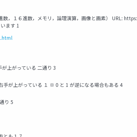
数，メモリ，論理演算，画像と画素） URL: https://www.kka
います 1
x.html
手が上がっている 二通り 3
右手が上がっている １ ※ 0 と 1 が逆になる場合もある 4
通り 5
両方とも１ 7