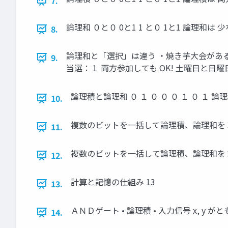
7.
論理和 ０と０ 0と1 1 と０ 1と1 論理和は
8.
論理和と「選択」は違う ・焼き芋大会がある
9.
当選：１ 両方参加しても OK! 土曜日と日曜
論理積と論理和 ０ １ ０ ０ ０ １ ０ １ 論理積 
10.
複数のビットを一括して論理積、論理和を 求める
11.
複数のビットを一括して論理積、論理和を 求める
12.
計算と記憶の仕組み 13
13.
ＡＮＤゲート • 論理積 • 入力信号 x, y がともに１
14.