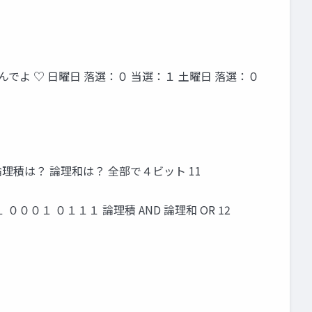
よ ♡ 日曜日 落選：０ 当選：１ 土曜日 落選：０
論理積は？ 論理和は？ 全部で４ビット 11
０１ ０１１１ 論理積 AND 論理和 OR 12