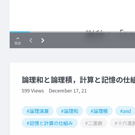
論理和と論理積，計算と記憶の仕
599 Views
December 17, 21
#論理演算
#論理和
#論理積
#and
#記憶と計算の仕組み
#二進数
#十六進