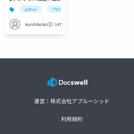
python
プログラミング
メソッド
クラス
kunihikokaneko
147
運営：株式会社アプルーシッド
利用規約