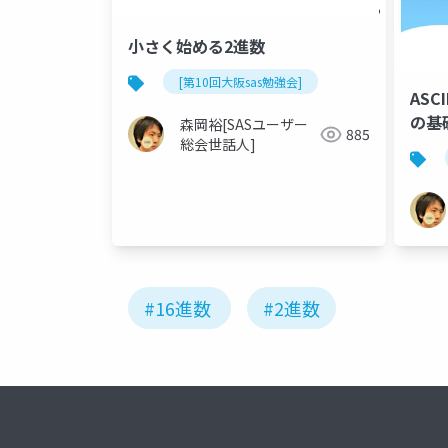
小さく始める2進数
[第10回大阪sas勉強会]
AS
の基
森岡裕[SASユーザー
885
総会世話人]
#16進数
#2進数