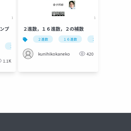
ダンプ
２進数，１６進数，２の補数
２進数
１６進数
２の補数
１６進数
ダンプリスト
kunihikokaneko
420
1.1K