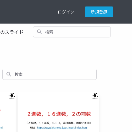
ログイン
新規登録
検索
てのスライド
検索