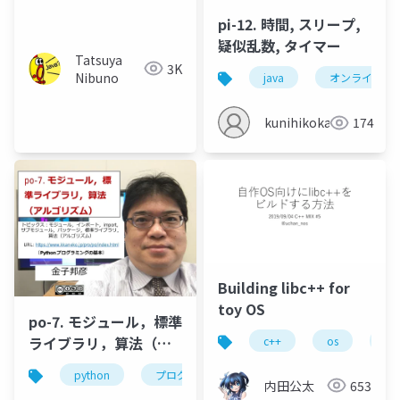
pi-12. 時間, スリープ,
疑似乱数, タイマー
Tatsuya
3K
Nibuno
java
オンライン開
kunihikokaneko
174
Building libc++ for
toy OS
po-7. モジュール，標準
ライブラリ，算法（ア
c++
os
cla
ルゴリズム）
python
プログラミング
モジュール
イン
内田公太
653