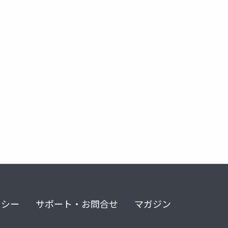
in
ステップ実行
python tutor
金子邦彦研究室
リシー
サポート・お問合せ
マガジン