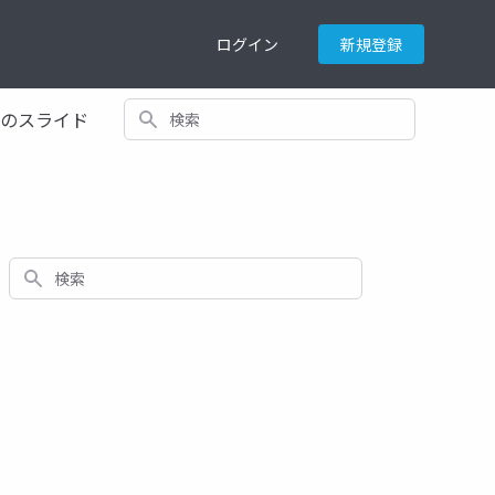
ログイン
新規登録
検索
てのスライド
検索