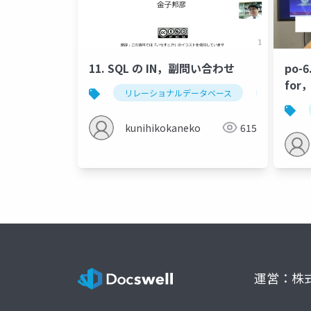
11. SQL の IN，副問い合わせ
po
fo
リレーショナルデータベース
sql
kunihikokaneko
615
運営：株