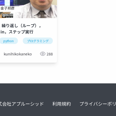
-6. 繰り返し（ループ），
r，in，ステップ実行
in
副問い合わせ
python
プログラミング
繰り返し
ループ
for
kunihikokaneko
288
式会社アプルーシッド
利用規約
プライバシーポ