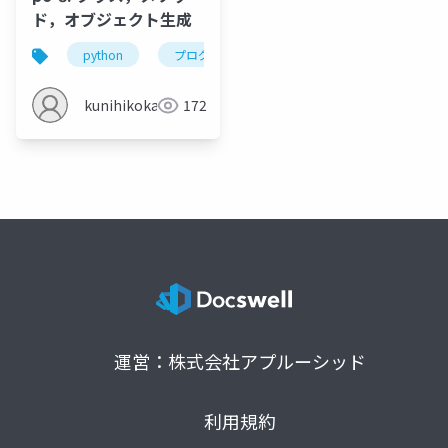
ド，オブジェクト生成
python
プログラミング
クラス
オブジェ
kunihikokaneko
172
運営：株式会社アプルーシッド
利用規約