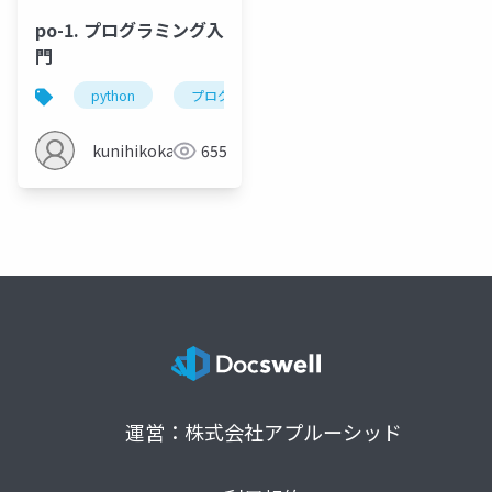
po-1. プログラミング入
門
python
プログラミング
python tutor
py
kunihikokaneko
655
運営：株式会社アプルーシッド