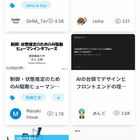
化最前線
dena ai day
DeNA_Tech
8.5K
raiha
537
制御・状態推定のため
AIの台頭でデザインと
のAI駆動ヒューマンイ
フロントエンドの垣根
ンタフェース
は融合しつつあるの
制御工学
ai
大規模言語モデル
フィジカル
か？
Masaki
あんど
3.8K
1.7K
Inoue