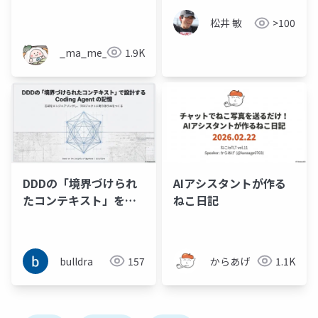
を追う
松井 敏
>100
_ma_me_
1.9K
DDDの「境界づけられ
AIアシスタントが作る
たコンテキスト」をヒ
ねこ日記
ントにプロジェクトに
寄り添う Coding
Agent の記憶と忘却を
bulldra
157
からあげ
1.1K
コンテキストンジニア
リングする