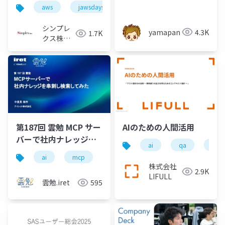
ューの効率化～ナレッ
aws
jawsdays2026
well-architected
生成
ジベースと生成AIを活
用した設計レビュー実
シンプレ
yamapan
4.3K
1.7K
践～
クス株式
会社
第187回 雲勉 MCP サー
AIのための人間活用
バーで社内ナレッジを
ai
qa
ソフ
串刺し検索してみた
ai
mcp
gemini
geminicli
google
株式会社
2.9K
LIFULL
雲勉.iret
595