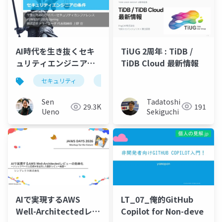
TiUG 2周年 : TiDB /
AI時代を生き抜くセキ
TiDB Cloud 最新情報
ュリティエンジニアの
条件
セキュリティ
ai
サイバーセキュリティ
セ
Tadatoshi
Sen
191
29.3K
Sekiguchi
Ueno
LT_07_俺的GitHub
AIで実現するAWS
Copilot for Non-deve
Well-Architectedレビ