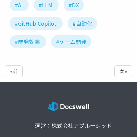
#AI
#LLM
#DX
#GitHub Copilot
#自動化
#開発効率
#ゲーム開発
« 前
次 »
運営：株式会社アプルーシッド