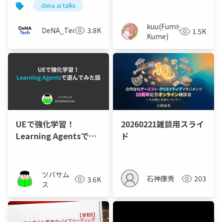
dena ai talks
kuu(Fumiya
DeNA_Tech
3.8K
1.5K
Kume)
UEで強化学習！
20260221雑談用スライ
Learning Agentsで遊
ド
んでみた話（Unreal
Engine Meetup
Hiroshima #3）
ツバサム
石神康秀
203
3.6K
ス