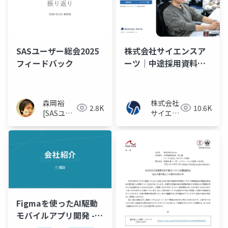
SASユーザー総会2025
株式会社サイエンスア
フィードバック
ーツ｜中途採用資料
（エンジニア職）
森岡裕
株式会社
2.8K
10.6K
[SASユー
サイエン
ザー総会
スアーツ
世話人]
Figmaを使ったAI駆動
モバイルアプリ開発 -
コード生成しやすいデ