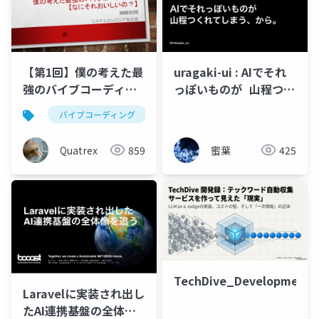
【第1回】僕の考えた最
uragaki-ui : AIでそれ
強のバイブコーディン
っぽいものが 山程つく
グ
れてしまう、から。
バイブコーディング
claude code
Quatrex
859
蜜葉
425
TechDive_Development_R
Laravelに実装され出し
たAI連携基盤の全体像