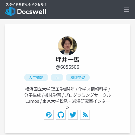
Ope
坪井一馬
@6056506
人工知能
ai
機械学習
横浜国立大学 理工学部4年 / 化学×情報科学 /
分子生成 / 機械学習 / プログラミングサークル
Lumos / 東京大学松尾・岩澤研究室インター
ン