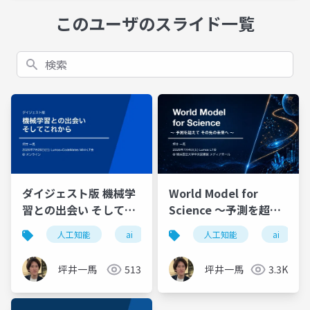
このユーザのスライド一覧
検索
ダイジェスト版 機械学
World Model for
習との出会い そしてこ
Science 〜予測を超え
れから
て その先の未来へ〜
人工知能
ai
機械学習
人工知能
プログラミングサ
ai
坪井一馬
513
坪井一馬
3.3K