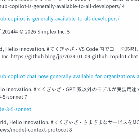
hub-copilot-is-generally-available-to-all-developers/ 4
ub-copilot-is-generally-available-to-all-developers/
2024年 ©️ 2026 Simplex Inc. 5
ello world, Hello innovation. #てくぎゃざ • VS Co
ps://github.blog/jp/2024-01-09-github-copilot-chat-now
ub-copilot-chat-now-generally-available-for-organizations-a
rld, Hello innovation. #てくぎゃざ • GPT 系以外のモデルが実装用途
-5-sonnet 7
de-3-5-sonnet
llo world, Hello innovation. #てくぎゃざ • さまざまなサ
news/model-context-protocol 8