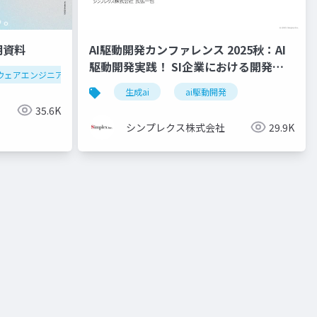
明資料
AI駆動開発カンファレンス 2025秋：AI
駆動開発実践！ SI企業における開発プ
ウェアエンジニア
フロントエンド
バックエンド
インフラ
ロセス再設計の取り組み紹介
modular-monolith
生成ai
アーキテクチャ
ai駆動開発
ddd
イベント
35.6K
シンプレクス株式会社
29.9K