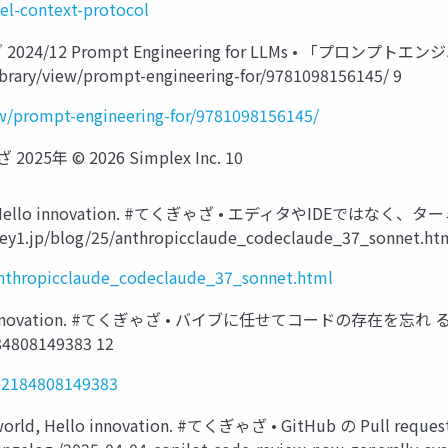
l-context-protocol
てくぎゃざ 2024/12 Prompt Engineering for LLMs • 「
/library/view/prompt-engineering-for/9781098156145/ 9
view/prompt-engineering-for/9781098156145/
 2025年 ©️ 2026 Simplex Inc. 10
 world, Hello innovation. #てくぎゃざ • エディタやI
ckey1.jp/blog/25/anthropicclaude_codeclaude_37_sonnet.ht
anthropicclaude_codeclaude_37_sonnet.html
 Hello innovation. #てくぎゃざ • バイブに任せてコードの存在を忘れ る手
184808149383 12
192184808149383
ello world, Hello innovation. #てくぎゃざ • GitHub の Pu