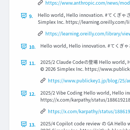
https://www.anthropic.com/news/mode
Hello world, Hello innovation. #
9.
Simplex Inc. https://learning.oreilly.com
https://learning.oreilly.com/library/
Hello world, Hello innovation. #てくぎゃざ
10.
2025/2 Claude Codeの登場 Hello
11.
©️ 2026 Simplex Inc. https://www.publi
https://www.publickey1.jp/blog/25/
2025/2 Vibe Coding Hello world,
12.
https://x.com/karpathy/status/1886192
https://x.com/karpathy/status/1886
2025/4 Copilot code review の GA H
13.