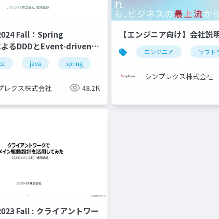
024 Fall：Spring
【エンジニア向け】会社説
によるDDDとEvent-driven
エンジニア
ソフト
tureの実践
cc
java
spring
spring-boot
spring-modulith
シンプレクス株式会社
プレクス株式会社
48.2K
 2023 Fall : クライアントワー