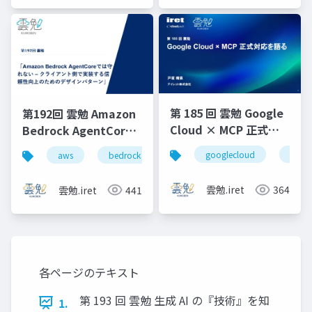
第 185 回 雲勉 Google
第192回 雲勉 Amazon
Cloud × MCP 正式対
Bedrock AgentCore
応を語る
では守れない – クライ
googlecloud
ai
aws
bedrock
agentcore
とは
マ
アント側で実装する信
頼性向上のためのデザ
雲勉.iret
364
雲勉.iret
441
インパターン
各ページのテキスト
第 193 回 雲勉 生成 AI の『技術』を知
1.