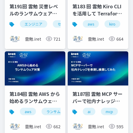
第191回 雲勉 災害レベ
第183 回 雲勉 Kiro CLI
ルのランサムウェア被
を活用して Terraform
害から、事業を止めな
コードを生成してみた
エンジニア
セキュリティ
aws
it
kiro
ランサムウェ
いための生存戦略
雲勉.iret
721
雲勉.iret
664
第184回 雲勉 AWS から
第187回 雲勉 MCP サー
始めるランサムウェア
バーで社内ナレッジを
対策
串刺し検索してみた
aws
ランサムウェア
新卒
ai
mcp
エンジニア
ge
雲勉.iret
662
雲勉.iret
595