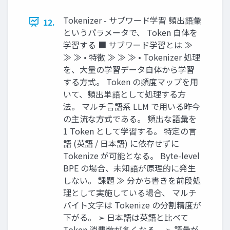
Tokenizer - サブワード学習 頻出語彙
12.
というパラメータで、 Token 自体を
学習する ■ サブワード学習とは ≫
≫ ≫ • 特徴 ≫ ≫ ≫ • Tokenizer 処理
を、大量の学習データ自体から学習
する方式。 Token の頻度マップを用
いて、頻出単語として処理する方
法。 マルチ言語系 LLM で用いる昨今
の主流な方式である。 頻出な語彙を
1 Token として学習する。 特定の言
語 (英語 / 日本語) に依存せずに
Tokenize が可能となる。 Byte-level
BPE の場合、未知語が原理的に発生
しない。 課題 ≫ 分かち書きを前段処
理として実施している場合、 マルチ
バイト文字は Tokenize の分割精度が
下がる。 ➢ 日本語は英語と比べて
Token 消費数が多くなる。 ➢ 語彙が