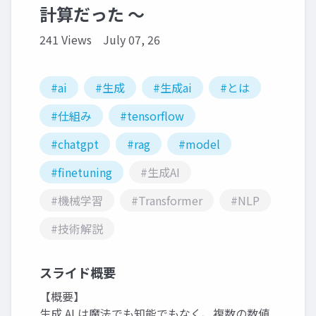
計算だった 〜
241 Views
July 07, 26
#ai
#生成
#生成ai
#とは
#仕組み
#tensorflow
#chatgpt
#rag
#model
#finetuning
#生成AI
#機械学習
#Transformer
#NLP
#技術解説
スライド概要
【概要】
生成 AI は魔法でも知能でもなく、複数の数値