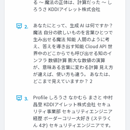
る 〜 魔法の正体は、計算だった 〜 し
ろうさ KDDIアイレット株式会社
あなたにとって、生成 AI は何ですか？
2.
魔法 自分の欲しいものを言葉ひとつで
生み出せる魔法 知能 人間のように考
え、答えを導き出す知能 Cloud API 世
界中のどこからでも呼び出せる知のイ
ンフラ 数値計算 膨大な数値の演算
が、意味ある言葉に変わる計算 見え方
が違えば、使い方も違う。 あなたは、
どこまで見えていますか？ 2
Profile しろうさ なかむら まさと 中村
3.
昌登 KDDIアイレット株式会社 セキュ
リティ事業部 セキュリティエンジニア
経歴 ボーダーコリー大好き (ステラく
ん 4才) セキュリティエンジニアです。