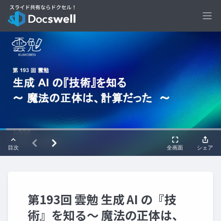
Ope
第193回 雲勉 生成 AI の『技
術』を知る〜 魔法の正体は、