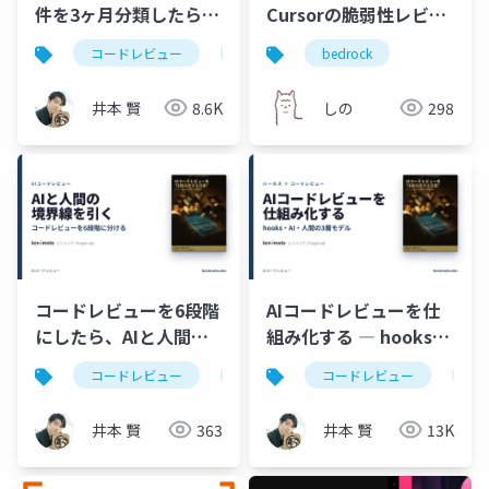
件を3ヶ月分類したら効
Cursorの脆弱性レビュ
いていたのは2種類だけ
ー機能をOWASPベンチ
コードレビュー
ハーネスエンジニアリング
bedrock
aiコ
だった ─ Bug/Spec死
で比較
守・残り4種類はPRか
井本 賢
8.6K
しの
298
ら外す
コードレビューを6段階
AIコードレビューを仕
にしたら、AIと人間の
組み化する ― hooks・
分業が見えた
AI・人間の3層モデル
コードレビュー
claudecode
コードレビュー
生成ai
ci
cl
井本 賢
363
井本 賢
13K