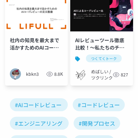
社内の知見を最大まで
AIレビューツール徹底
活かすためのAIコード
比較！〜私たちのチー
レビューの足元整備
ムに最適なのはどれ
つくてくトーク
だ？
めばしい /
kbkn3
8.8K
827
ツクリンク
#AIコードレビュー
#コードレビュー
#エンジニアリング
#開発プロセス