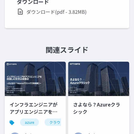
ダウンロード
ダウンロード(pdf - 3.82MB)
関連スライド
インフラエンジニアが
さよなら？Azureクラ
アプリエンジニアを目
シック
指しAIを学ぶ体験記 ~
azure
クラウド
ai
さよなら？Azureクラ
シック【完結編】~