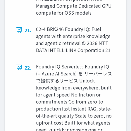
Managed Compute Dedicated GPU
compute for OSS models
02-4 BRK246 Foundry IQ: Fuel
21.
agents with enterprise knowledge
and agentic retrieval © 2026 NTT
DATA INTELLILINK Corporation 21
Foundry IQ Serverless Foundry IQ
22.
(= Azure AI Search) を サーバーレス
で提供するサービス Unlock
knowledge from everywhere, built
for agent speed No friction or
commitments Go from zero to
production fast Instant RAG, state-
of-the-art quality Scale to zero, no
upfront cost Built for what agents
need, quickly provision one or