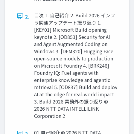
目次 1. 自己紹介 2. Build 2026 インフ
2.
ラ関連アップデート振り返り 1.
[KEY01] Microsoft Build opening
keynote 2. [OD853] Security for AI
and Agent Augmented Coding on
Windows 3. [DEM320] Hugging Face
open-source models to production
on Microsoft Foundry 4. [BRK246]
Foundry IQ: Fuel agents with
enterprise knowledge and agentic
retrieval 5. [OD837] Build and deploy
AI at the edge for real-world impact
3. Build 2026 業務外の振り返り ©
2026 NTT DATA INTELLILINK
Corporation 2
01 自己紹介 © 2026 NTT DATA
3.