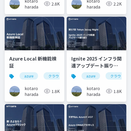
kotaro
kotaro
2.8K
2.2K
harada
harada
Azure Local 新機能検
Ignite 2025 インフラ関
証
連アップデート振り返
り
azure
クラウド
ハイブリッド
azure
クラウド
vm管理
kotaro
kotaro
1.8K
1.8K
harada
harada