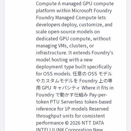
Compute A managed GPU compute
platform within Microsoft Foundry
Foundry Managed Compute lets
developers deploy, customize, and
scale open-source models on
dedicated GPU compute, without
managing VMs, clusters, or
infrastructure. It extends Foundry's
model hosting with a new
deployment type built specifically
for OSS models. 任意の OSS モデル
やカスタムモデルを Foundry 上の専
用 GPU キャパシティ Where it fits in
Foundry で動かす仕組み Pay-per-
token PTU Serverless token-based
inference for 1P models Reserved
throughput units for consistent
performance © 2026 NTT DATA
INTELLILINK Corporation New