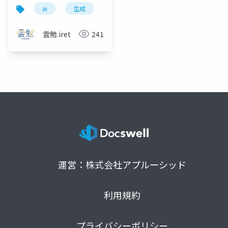
の正体は、計算だった
ai
生成
生成ai
とは
仕組み
〜
雲勉.iret
241
運営：株式会社アプルーシッド
利用規約
プライバシーポリシー