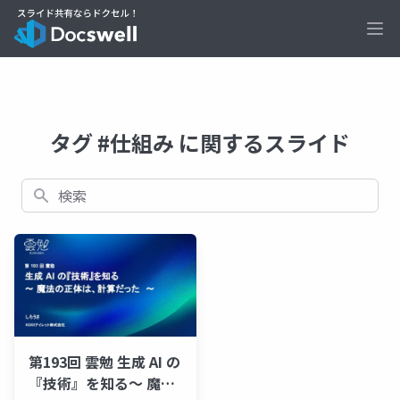
Ope
タグ #仕組み に関するスライド
検索
第193回 雲勉 生成 AI の
『技術』を知る〜 魔法